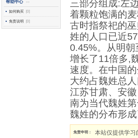
三部分组成:左
帮助中心
>>
着颗粒饱满的麦穗
如何购买
[0]
免责说明
[0]
古时指祭祀的巫
姓的人口已近57
0.45%。从明朝
增长了11倍多
速度。在中国的
大约占魏姓总人
江苏甘肃、安徽
南为当代魏姓第
魏姓的分布形成
本站仅提供学习
免责申明：