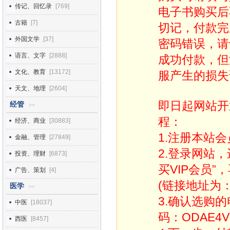
传记、回忆录
[769]
电子书购买后
古籍
[7]
切记，付款完
外国文学
[37]
密码错误，请
语言、文字
[2888]
成功付款，但
文化、教育
[13172]
服产生的损失
天文、地理
[2604]
即日起网站开
经管
>>
程：
经济、商业
[30883]
1.注册本站会
金融、管理
[27849]
2.登录网站
投资、理财
[6873]
买VIP会员”
广告、策划
[4]
(链接地址为：http
医学
>>
3.确认选购
中医
[18037]
码：ODAE4V
西医
[8457]