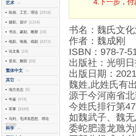
4.下一步，
艺术
>>
绘画、工艺、理论
[2918]
摄影、设计
[1214]
书名：魏氏文化
书法、篆刻、雕塑
[16]
作者：魏成刚
电影、电视、戏剧
[4372]
ISBN：978-7-51
论文集
[19]
出版社：光明日
音乐、舞蹈
[20]
繁体中文
出版日期：2021
>>
其它
>>
魏姓,此姓氏有
地方史志
[5]
源于今河南省北
年鉴
[474]
今姓氏排行第4
军事
[3349]
如魏武子、魏无
马列、毛泽东思想、邓论
[2326]
委蛇肥遗龙虺为
科学
>>