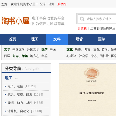
您好，欢迎来到淘书小屋！
登录
注册
购物车
计算机
|
工商管理经典译丛
首页
理工
文科
经管
医学
文学
中国文学
外国文学
医学
中医
文化
历史、考古、文化
哲学、宗
西医
方志、年鉴
地方志
年鉴
心理学、社会学
传记、回忆录
国
分类导航
/ Navigation
理工
>>
电子、电信
[17128]
航天、航空、航海
[1689]
能源、动力、材料
[4635]
计算机、自动化
[30008]