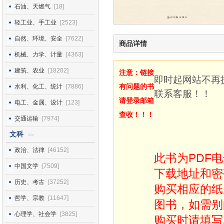
石油、天燃气
[18]
轻工业、手工业
[2523]
自然、环境、安全
[7622]
商品详情
机械、力学、计量
[4363]
建筑、农业
[18202]
注意：链接
即时起网站不再
有问题的书
水利、化工、统计
[7886]
联系客服！！
请登录邮箱
电工、金属、设计
[123]
查收！！！
交通运输
[7974]
文科
>>
政治、法律
[46152]
此书为PDF
中国文学
[7509]
下载地址和密
历史、考古
[37252]
购买相应的纸
哲学、宗教
[11647]
图书，如需别
心理学、社会学
[3825]
购买时请填写