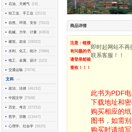
石油、天燃气
[18]
轻工业、手工业
[2523]
自然、环境、安全
[7622]
商品详情
机械、力学、计量
[4363]
建筑、农业
[18202]
注意：链接
即时起网站不再
有问题的书
水利、化工、统计
[7886]
联系客服！！
请登录邮箱
电工、金属、设计
[123]
查收！！！
交通运输
[7974]
文科
>>
政治、法律
[46152]
此书为PDF
中国文学
[7509]
下载地址和密
历史、考古
[37252]
购买相应的纸
哲学、宗教
[11647]
图书，如需别
心理学、社会学
[3825]
购买时请填写