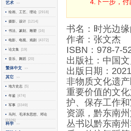
4.下一步，
艺术
>>
绘画、工艺、理论
[2918]
摄影、设计
[1214]
书名：时光边缘
书法、篆刻、雕塑
[16]
作者：张文杰
电影、电视、戏剧
[4372]
ISBN：978-7-52
论文集
[19]
出版社：中国文
音乐、舞蹈
[20]
繁体中文
出版日期：2021
>>
其它
>>
非物质文化遗产
地方史志
[5]
重要价值的文化
年鉴
[474]
护、保存工作和
军事
[3349]
资源，黔东南州
马列、毛泽东思想、邓论
[2326]
丛书以黔东南州
科学
>>