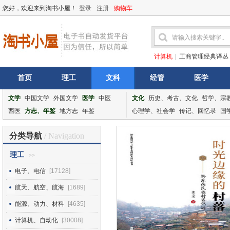
您好，欢迎来到淘书小屋！
登录
注册
购物车
计算机
|
工商管理经典译丛
首页
理工
文科
经管
医学
文学
中国文学
外国文学
医学
中医
文化
历史、考古、文化
哲学、宗
西医
方志、年鉴
地方志
年鉴
心理学、社会学
传记、回忆录
国
分类导航
/ Navigation
理工
>>
电子、电信
[17128]
航天、航空、航海
[1689]
能源、动力、材料
[4635]
计算机、自动化
[30008]