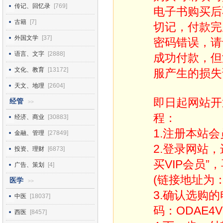
传记、回忆录
[769]
电子书购买后
古籍
[7]
切记，付款完
外国文学
[37]
密码错误，请
语言、文字
[2888]
成功付款，但
文化、教育
[13172]
服产生的损失
天文、地理
[2604]
即日起网站开
经管
>>
程：
经济、商业
[30883]
1.注册本站会
金融、管理
[27849]
2.登录网站
投资、理财
[6873]
买VIP会员”
广告、策划
[4]
(链接地址为：http
医学
>>
3.确认选购
中医
[18037]
码：ODAE4V
西医
[8457]