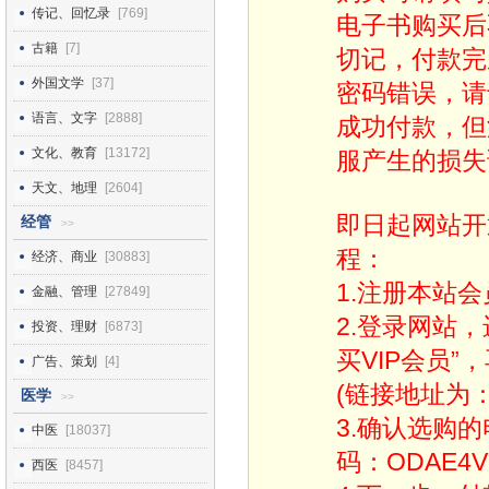
传记、回忆录
[769]
电子书购买后
古籍
[7]
切记，付款完
外国文学
[37]
密码错误，请
语言、文字
[2888]
成功付款，但
文化、教育
[13172]
服产生的损失
天文、地理
[2604]
即日起网站开
经管
>>
程：
经济、商业
[30883]
1.注册本站会
金融、管理
[27849]
2.登录网站
投资、理财
[6873]
买VIP会员”
广告、策划
[4]
(链接地址为：http
医学
>>
3.确认选购
中医
[18037]
码：ODAE4V
西医
[8457]