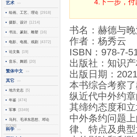
4.下一步，
艺术
>>
绘画、工艺、理论
[2918]
摄影、设计
[1214]
书名：赫德与晚
书法、篆刻、雕塑
[16]
作者：杨秀云
电影、电视、戏剧
[4372]
ISBN：978-7-51
论文集
[19]
出版社：知识产
音乐、舞蹈
[20]
繁体中文
出版日期：2021
>>
其它
>>
本书综合考察了
地方史志
[5]
纵近代中外约章
年鉴
[474]
其缔约态度和立
军事
[3349]
中外条约问题上
马列、毛泽东思想、邓论
[2326]
律、特点及典型
科学
>>