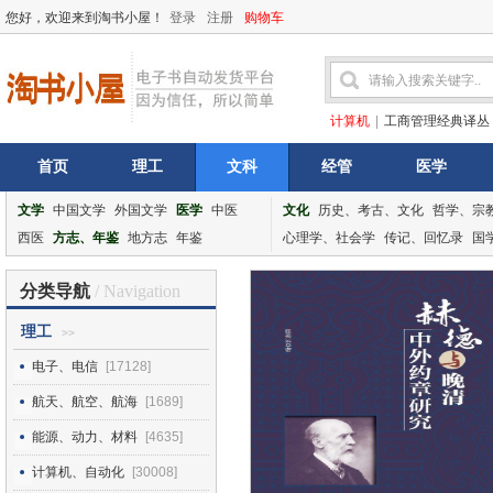
您好，欢迎来到淘书小屋！
登录
注册
购物车
计算机
|
工商管理经典译丛
首页
理工
文科
经管
医学
文学
中国文学
外国文学
医学
中医
文化
历史、考古、文化
哲学、宗
西医
方志、年鉴
地方志
年鉴
心理学、社会学
传记、回忆录
国
分类导航
/ Navigation
理工
>>
电子、电信
[17128]
航天、航空、航海
[1689]
能源、动力、材料
[4635]
计算机、自动化
[30008]