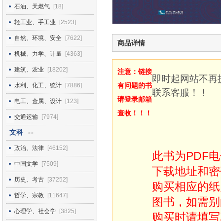
石油、天燃气
[18]
轻工业、手工业
[2523]
自然、环境、安全
[7622]
商品详情
机械、力学、计量
[4363]
建筑、农业
[18202]
注意：链接
即时起网站不再
有问题的书
水利、化工、统计
[7886]
联系客服！！
请登录邮箱
电工、金属、设计
[123]
查收！！！
交通运输
[7974]
文科
>>
政治、法律
[46152]
此书为PDF
中国文学
[7509]
下载地址和密
历史、考古
[37252]
购买相应的纸
哲学、宗教
[11647]
图书，如需别
心理学、社会学
[3825]
购买时请填写