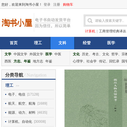
您好，欢迎来到淘书小屋！
登录
注册
购物车
计算机
|
工商管理经典译丛
首页
理工
文科
经管
医学
文学
中国文学
外国文学
医学
中医
文化
历史、考古、文化
哲学、宗
西医
方志、年鉴
地方志
年鉴
心理学、社会学
传记、回忆录
国
分类导航
/ Navigation
理工
>>
电子、电信
[17128]
航天、航空、航海
[1689]
能源、动力、材料
[4635]
计算机、自动化
[30008]