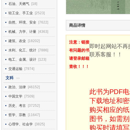
石油、天燃气
[18]
轻工业、手工业
[2523]
自然、环境、安全
[7622]
商品详情
机械、力学、计量
[4363]
建筑、农业
[18202]
注意：链接
即时起网站不再
有问题的书
水利、化工、统计
[7886]
联系客服！！
请登录邮箱
电工、金属、设计
[123]
查收！！！
交通运输
[7974]
文科
>>
政治、法律
[46152]
此书为PDF
中国文学
[7509]
下载地址和密
历史、考古
[37252]
购买相应的纸
哲学、宗教
[11647]
图书，如需别
心理学、社会学
[3825]
购买时请填写