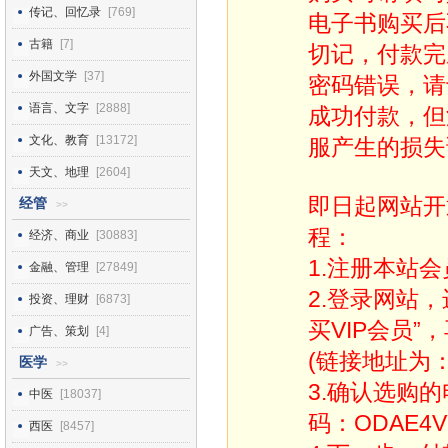
传记、回忆录
[769]
电子书购买后
古籍
[7]
切记，付款完
外国文学
[37]
密码错误，请
语言、文字
[2888]
成功付款，但
文化、教育
[13172]
服产生的损失
天文、地理
[2604]
即日起网站开
经管
>>
程：
经济、商业
[30883]
1.注册本站会
金融、管理
[27849]
2.登录网站
投资、理财
[6873]
买VIP会员”
广告、策划
[4]
(链接地址为：http
医学
>>
3.确认选购
中医
[18037]
码：ODAE4V
西医
[8457]