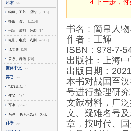
4.下一步，
艺术
>>
绘画、工艺、理论
[2918]
摄影、设计
[1214]
书名：簡帛人物
书法、篆刻、雕塑
[16]
作者：王輝
电影、电视、戏剧
[4372]
ISBN：978-7-54
论文集
[19]
出版社：上海中
音乐、舞蹈
[20]
繁体中文
出版日期：2021
>>
其它
>>
本书对战国至汉
地方史志
[5]
号进行整理研究
年鉴
[474]
文献材料，广泛
军事
[3349]
文、疑难名号及
马列、毛泽东思想、邓论
[2326]
章，按时代、国
科学
>>