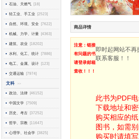
石油、天燃气
[18]
轻工业、手工业
[2523]
自然、环境、安全
[7622]
商品详情
机械、力学、计量
[4363]
建筑、农业
[18202]
注意：链接
即时起网站不再
有问题的书
水利、化工、统计
[7886]
联系客服！！
请登录邮箱
电工、金属、设计
[123]
查收！！！
交通运输
[7974]
文科
>>
政治、法律
[46152]
此书为PDF
中国文学
[7509]
下载地址和密
历史、考古
[37252]
购买相应的纸
哲学、宗教
[11647]
图书，如需别
心理学、社会学
[3825]
购买时请填写