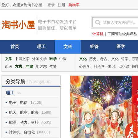
您好，欢迎来到淘书小屋！
登录
注册
购物车
计算机
|
工商管理经典译丛
首页
理工
文科
经管
医学
文学
中国文学
外国文学
医学
中医
文化
历史、考古、文化
哲学、宗
西医
方志、年鉴
地方志
年鉴
心理学、社会学
传记、回忆录
国
分类导航
/ Navigation
理工
>>
电子、电信
[17128]
航天、航空、航海
[1689]
能源、动力、材料
[4635]
计算机、自动化
[30008]