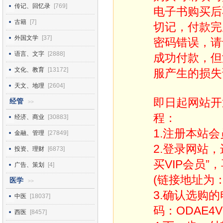
传记、回忆录
[769]
电子书购买后
古籍
[7]
切记，付款完
外国文学
[37]
密码错误，请
语言、文字
[2888]
成功付款，但
文化、教育
[13172]
服产生的损失
天文、地理
[2604]
即日起网站开
经管
>>
程：
经济、商业
[30883]
1.注册本站会
金融、管理
[27849]
2.登录网站
投资、理财
[6873]
买VIP会员”
广告、策划
[4]
(链接地址为：http
医学
>>
3.确认选购
中医
[18037]
码：ODAE4V
西医
[8457]