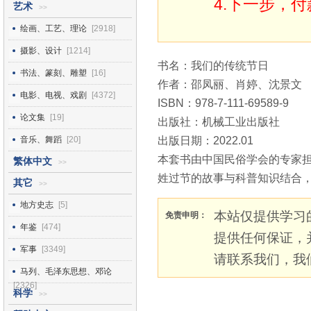
4.下一步，
艺术
>>
绘画、工艺、理论
[2918]
摄影、设计
[1214]
书名：我们的传统节日
书法、篆刻、雕塑
[16]
作者：邵凤丽、肖婷、沈景文
电影、电视、戏剧
[4372]
ISBN：978-7-111-69589-9
论文集
[19]
出版社：机械工业出版社
音乐、舞蹈
[20]
出版日期：2022.01
本套书由中国民俗学会的专家
繁体中文
>>
姓过节的故事与科普知识结合
其它
>>
地方史志
[5]
本站仅提供学习
免责申明：
年鉴
[474]
提供任何保证，
军事
[3349]
请联系我们，我
马列、毛泽东思想、邓论
[2326]
科学
>>