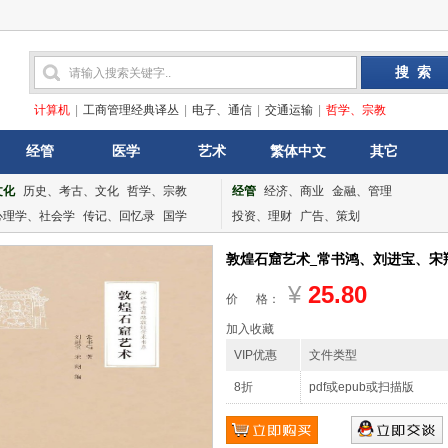
计算机
|
工商管理经典译丛
|
电子、通信
|
交通运输
|
哲学、宗教
经管
医学
艺术
繁体中文
其它
文化
历史、考古、文化
哲学、宗教
经管
经济、商业
金融、管理
心理学、社会学
传记、回忆录
国学
投资、理财
广告、策划
敦煌石窟艺术_常书鸿、刘进宝、宋翔_
¥
25.80
价 格：
加入收藏
VIP优惠
文件类型
8折
pdf或epub或扫描版