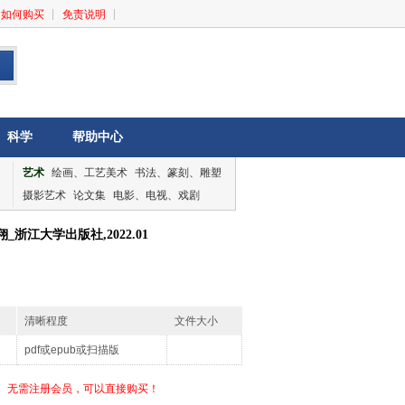
如何购买
免责说明
科学
帮助中心
艺术
绘画、工艺美术
书法、篆刻、雕塑
摄影艺术
论文集
电影、电视、戏剧
音乐、舞蹈
论文集
浙江大学出版社,2022.01
清晰程度
文件大小
pdf或epub或扫描版
无需注册会员，可以直接购买！