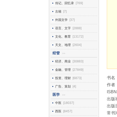
传记、回忆录
[769]
古籍
[7]
外国文学
[37]
语言、文字
[2888]
文化、教育
[13172]
天文、地理
[2604]
经管
>>
经济、商业
[30883]
金融、管理
[27849]
书名
投资、理财
[6873]
作者
广告、策划
[4]
ISBN
医学
>>
出版
中医
[18037]
出版日
西医
[8457]
常书