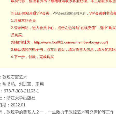
成功付款，但没有弹出下载地址请联系客服处理。不主动联系客服
即日起网站开通VIP会员，
，VIP会员购书流
VIP会员直接购买打八折
1.注册本站会员
2.登录网站，进入会员中心，点击左边导航“在线充值”，选中“购买V
员购买。
(链接地址为：http://www.fou001.com/e/member/buygroup/)
3.确认选购的电子书，点立即购买，填写收货人信息，填入优惠码：ODA
4.下一步，付款，完成购买
：敦煌石窟艺术
：常书鸿、刘进宝、宋翔
：978-7-308-21103-1
社：浙江大学出版社
期：2022.01
鸿，敦煌学的奠基人之一，一生致力于敦煌艺术研究保护等工作，