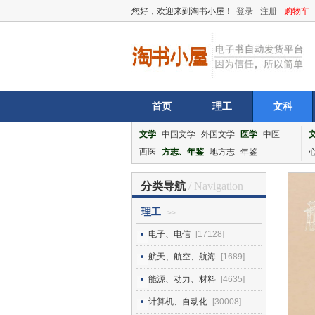
您好，欢迎来到淘书小屋！
登录
注册
购物车
首页
理工
文科
文学
中国文学
外国文学
医学
中医
西医
方志、年鉴
地方志
年鉴
分类导航
/ Navigation
理工
>>
电子、电信
[17128]
航天、航空、航海
[1689]
能源、动力、材料
[4635]
计算机、自动化
[30008]