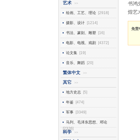
艺术
书鸿
>>
煌艺
绘画、工艺、理论
[2918]
摄影、设计
[1214]
免责
书法、篆刻、雕塑
[16]
电影、电视、戏剧
[4372]
论文集
[19]
音乐、舞蹈
[20]
繁体中文
>>
其它
>>
地方史志
[5]
年鉴
[474]
军事
[3349]
马列、毛泽东思想、邓论
[2326]
科学
>>