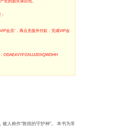
产生的损失请自负。
程：
IP会员”，再点充值并付款，完成VIP会
E4VYFG5UJJDXQWDHH
被人称作“敦煌的守护神”。 本书为常