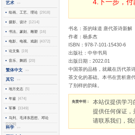
4.下一步，
艺术
>>
绘画、工艺、理论
[2918]
摄影、设计
[1214]
书名：茶的味道 唐代茶诗新解
书法、篆刻、雕塑
[16]
作者：杨多杰
电影、电视、戏剧
[4372]
ISBN：978-7-101-15430-6
论文集
[19]
出版社：中华书局
音乐、舞蹈
[20]
出版日期：2022.01
中国茶的品格，就藏在历代茶
繁体中文
>>
茶文化的基础。本书在赏析唐
其它
>>
了别样的韵味。
地方史志
[5]
年鉴
[474]
本站仅提供学习
免责申明：
军事
[3349]
提供任何保证，
马列、毛泽东思想、邓论
请联系我们，我
[2326]
科学
>>