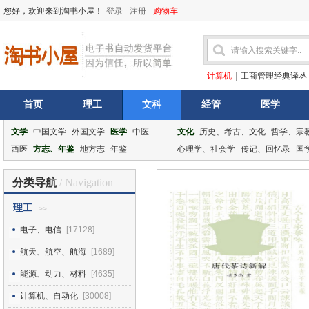
您好，欢迎来到淘书小屋！
登录
注册
购物车
计算机
|
工商管理经典译丛
首页
理工
文科
经管
医学
文学
中国文学
外国文学
医学
中医
文化
历史、考古、文化
哲学、宗
西医
方志、年鉴
地方志
年鉴
心理学、社会学
传记、回忆录
国
分类导航
/ Navigation
理工
>>
电子、电信
[17128]
航天、航空、航海
[1689]
能源、动力、材料
[4635]
计算机、自动化
[30008]