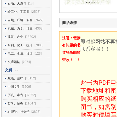
石油、天燃气
[18]
轻工业、手工业
[2523]
自然、环境、安全
[7622]
商品详情
机械、力学、计量
[4363]
建筑、农业
[18202]
注意：链接
即时起网站不再
有问题的书
水利、化工、统计
[7886]
联系客服！！
请登录邮箱
电工、金属、设计
[123]
查收！！！
交通运输
[7974]
文科
>>
政治、法律
[46152]
此书为PDF
中国文学
[7509]
下载地址和密
历史、考古
[37252]
购买相应的纸
哲学、宗教
[11647]
图书，如需别
心理学、社会学
[3825]
购买时请填写