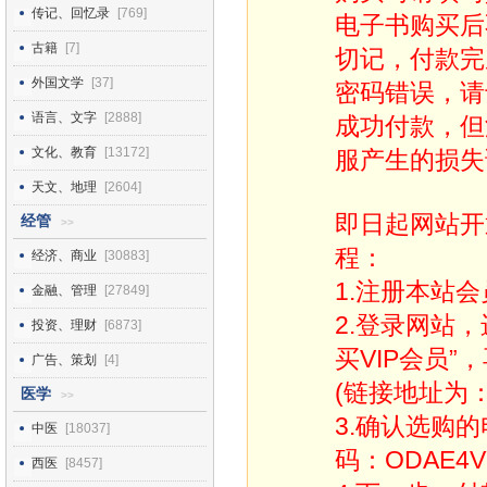
传记、回忆录
[769]
电子书购买后
古籍
[7]
切记，付款完
外国文学
[37]
密码错误，请
语言、文字
[2888]
成功付款，但
文化、教育
[13172]
服产生的损失
天文、地理
[2604]
即日起网站开
经管
>>
程：
经济、商业
[30883]
1.注册本站会
金融、管理
[27849]
2.登录网站
投资、理财
[6873]
买VIP会员”
广告、策划
[4]
(链接地址为：http
医学
>>
3.确认选购
中医
[18037]
码：ODAE4V
西医
[8457]