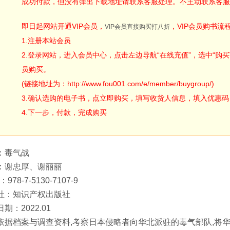
成功付款，但没有弹出下载地址请联系客服处理。不主动联系客服
即日起网站开通VIP会员，
，VIP会员购书流
VIP会员直接购买打八折
1.注册本站会员
2.登录网站，进入会员中心，点击左边导航“在线充值”，选中“购买V
员购买。
(链接地址为：http://www.fou001.com/e/member/buygroup/)
3.确认选购的电子书，点立即购买，填写收货人信息，填入优惠码：ODA
4.下一步，付款，完成购买
：毒气战
：谢忠厚、谢丽丽
：978-7-5130-7107-9
社：知识产权出版社
期：2022.01
依据档案与调查资料,考察日本侵略者向华北派驻的毒气部队,将华