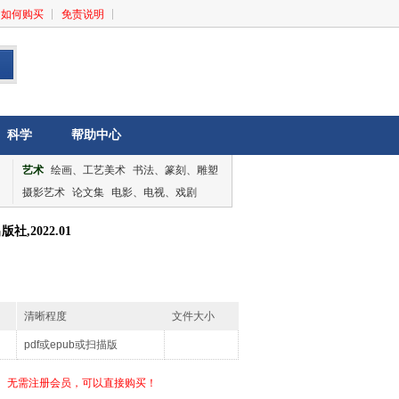
如何购买
免责说明
科学
帮助中心
艺术
绘画、工艺美术
书法、篆刻、雕塑
摄影艺术
论文集
电影、电视、戏剧
音乐、舞蹈
论文集
,2022.01
清晰程度
文件大小
pdf或epub或扫描版
无需注册会员，可以直接购买！