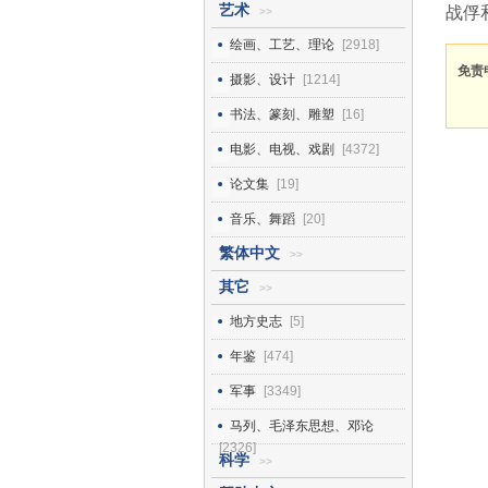
艺术
战俘
>>
绘画、工艺、理论
[2918]
免责
摄影、设计
[1214]
书法、篆刻、雕塑
[16]
电影、电视、戏剧
[4372]
论文集
[19]
音乐、舞蹈
[20]
繁体中文
>>
其它
>>
地方史志
[5]
年鉴
[474]
军事
[3349]
马列、毛泽东思想、邓论
[2326]
科学
>>