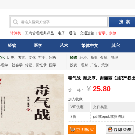
计算机
|
工商管理经典译丛
|
电子、通信
|
交通运输
|
哲学、宗教
经管
医学
艺术
繁体中文
其它
文化
历史、考古、文化
哲学、宗教
经管
经济、商业
金融、管理
心理学、社会学
传记、回忆录
国学
投资、理财
广告、策划
毒气战_谢忠厚、谢丽丽_知识产权出版社
¥
25.80
价 格：
加入收藏
VIP优惠
文件类型
8折
pdf或epub或扫描版