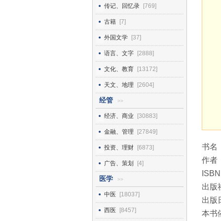
传记、回忆录
[769]
古籍
[7]
外国文学
[37]
语言、文字
[2888]
文化、教育
[13172]
天文、地理
[2604]
经管
>>
经济、商业
[30883]
金融、管理
[27849]
书名
投资、理财
[6873]
作者
广告、策划
[4]
ISBN
医学
>>
出版
中医
[18037]
出版日
西医
[8457]
本书