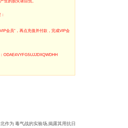
产生的损失请自负。
程：
IP会员”，再点充值并付款，完成VIP会
E4VYFG5UJJDXQWDHH
北作为 毒气战的实验场,揭露其用抗日