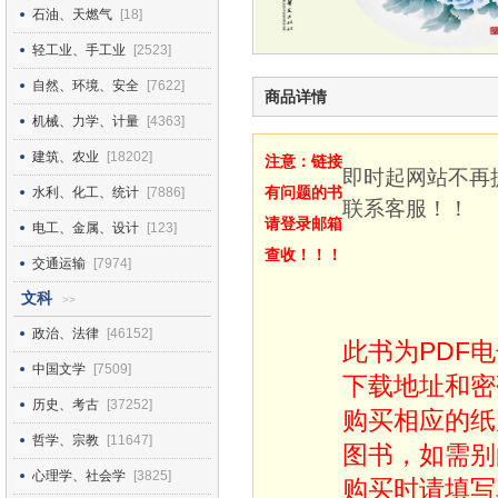
石油、天燃气
[18]
轻工业、手工业
[2523]
自然、环境、安全
[7622]
商品详情
机械、力学、计量
[4363]
建筑、农业
[18202]
注意：链接
即时起网站不再
有问题的书
水利、化工、统计
[7886]
联系客服！！
请登录邮箱
电工、金属、设计
[123]
查收！！！
交通运输
[7974]
文科
>>
政治、法律
[46152]
此书为PDF
中国文学
[7509]
下载地址和密
历史、考古
[37252]
购买相应的纸
哲学、宗教
[11647]
图书，如需别
心理学、社会学
[3825]
购买时请填写