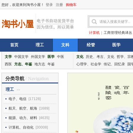
您好，欢迎来到淘书小屋！
登录
注册
购物车
计算机
|
工商管理经典译丛
首页
理工
文科
经管
医学
文学
中国文学
外国文学
医学
中医
文化
历史、考古、文化
哲学、宗
西医
方志、年鉴
地方志
年鉴
心理学、社会学
传记、回忆录
国
分类导航
/ Navigation
理工
>>
电子、电信
[17128]
航天、航空、航海
[1689]
能源、动力、材料
[4635]
计算机、自动化
[30008]