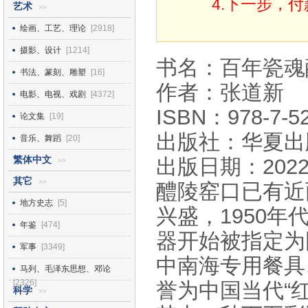
4.下一步，
艺术
>>
绘画、工艺、理论
[2918]
摄影、设计
[1214]
书名：百年瓷魂
书法、篆刻、雕塑
[16]
作者：张道新
电影、电视、戏剧
[4372]
ISBN：978-7-52
论文集
[19]
出版社：华夏出
音乐、舞蹈
[20]
繁体中文
出版日期：2022
>>
其它
>>
醴陵窑口已有近
地方史志
[5]
兴盛，1950年
年鉴
[474]
器开始被指定为
军事
[3349]
中南海专用餐具
马列、毛泽东思想、邓论
[2326]
誉为中国当代“
科学
>>