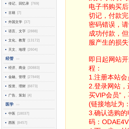
传记、回忆录
[769]
电子书购买后
古籍
[7]
切记，付款完
外国文学
[37]
密码错误，请
语言、文字
[2888]
成功付款，但
文化、教育
[13172]
服产生的损失
天文、地理
[2604]
即日起网站开
经管
>>
程：
经济、商业
[30883]
1.注册本站会
金融、管理
[27849]
2.登录网站
投资、理财
[6873]
买VIP会员”
广告、策划
[4]
(链接地址为：http
医学
>>
3.确认选购
中医
[18037]
码：ODAE4V
西医
[8457]