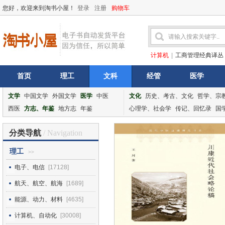
您好，欢迎来到淘书小屋！
登录
注册
购物车
计算机
|
工商管理经典译丛
首页
理工
文科
经管
医学
文学
中国文学
外国文学
医学
中医
文化
历史、考古、文化
哲学、宗
西医
方志、年鉴
地方志
年鉴
心理学、社会学
传记、回忆录
国
分类导航
/ Navigation
理工
>>
电子、电信
[17128]
航天、航空、航海
[1689]
能源、动力、材料
[4635]
计算机、自动化
[30008]