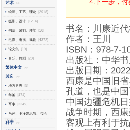
4.下一步，
艺术
>>
绘画、工艺、理论
[2918]
摄影、设计
[1214]
书名：川康近代
书法、篆刻、雕塑
[16]
作者：王川
电影、电视、戏剧
[4372]
ISBN：978-7-10
论文集
[19]
出版社：中华书
音乐、舞蹈
[20]
繁体中文
出版日期：2022
>>
其它
>>
西康是中国旧省
地方史志
[5]
孔道，也是中国
年鉴
[474]
中国边疆危机日
军事
[3349]
战争时期，西康
马列、毛泽东思想、邓论
[2326]
客观上有利于抗
科学
>>