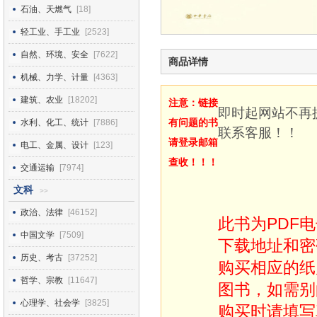
石油、天燃气
[18]
轻工业、手工业
[2523]
自然、环境、安全
[7622]
商品详情
机械、力学、计量
[4363]
建筑、农业
[18202]
注意：链接
即时起网站不再
有问题的书
水利、化工、统计
[7886]
联系客服！！
请登录邮箱
电工、金属、设计
[123]
查收！！！
交通运输
[7974]
文科
>>
政治、法律
[46152]
此书为PDF
中国文学
[7509]
下载地址和密
历史、考古
[37252]
购买相应的纸
哲学、宗教
[11647]
图书，如需别
心理学、社会学
[3825]
购买时请填写