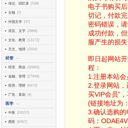
传记、回忆录
[769]
电子书购买后
古籍
[7]
切记，付款完
外国文学
[37]
密码错误，请
语言、文字
[2888]
成功付款，但
文化、教育
[13172]
服产生的损失
天文、地理
[2604]
即日起网站开
经管
>>
程：
经济、商业
[30883]
1.注册本站会
金融、管理
[27849]
2.登录网站
投资、理财
[6873]
买VIP会员”
广告、策划
[4]
(链接地址为：http
医学
>>
3.确认选购
中医
[18037]
码：ODAE4V
西医
[8457]