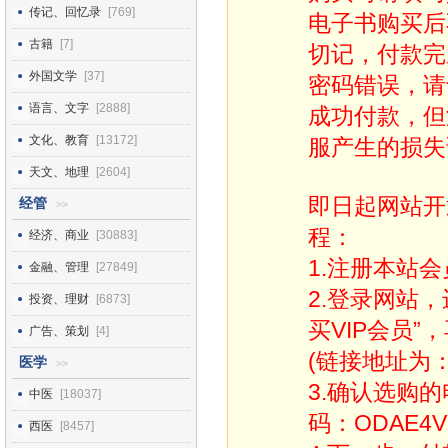
传记、回忆录
[769]
电子书购买后
古籍
[7]
切记，付款完
外国文学
[37]
密码错误，请
语言、文字
[2888]
成功付款，但
文化、教育
[13172]
服产生的损失
天文、地理
[2604]
即日起网站开
经管
>>
程：
经济、商业
[30883]
1.注册本站会
金融、管理
[27849]
2.登录网站
投资、理财
[6873]
买VIP会员”
广告、策划
[4]
(链接地址为：http
医学
>>
3.确认选购
中医
[18037]
码：ODAE4V
西医
[8457]