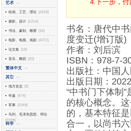
4.下一步，
艺术
>>
绘画、工艺、理论
[2918]
摄影、设计
[1214]
书名：唐代中书
书法、篆刻、雕塑
[16]
度变迁(增订版)
电影、电视、戏剧
[4372]
作者：刘后滨
论文集
[19]
ISBN：978-7-30
音乐、舞蹈
[20]
繁体中文
出版社：中国人
>>
其它
>>
出版日期：2022
地方史志
[5]
“中书门下体制
年鉴
[474]
的核心概念。这
军事
[3349]
的，基本特征是
马列、毛泽东思想、邓论
[2326]
合一，以尚书六
科学
>>