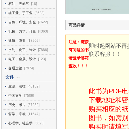
石油、天燃气
[18]
轻工业、手工业
[2523]
自然、环境、安全
[7622]
商品详情
机械、力学、计量
[4363]
建筑、农业
[18202]
注意：链接
即时起网站不再
有问题的书
水利、化工、统计
[7886]
联系客服！！
请登录邮箱
电工、金属、设计
[123]
查收！！！
交通运输
[7974]
文科
>>
政治、法律
[46152]
此书为PDF
中国文学
[7509]
下载地址和密
历史、考古
[37252]
购买相应的纸
哲学、宗教
[11647]
图书，如需别
心理学、社会学
[3825]
购买时请填写