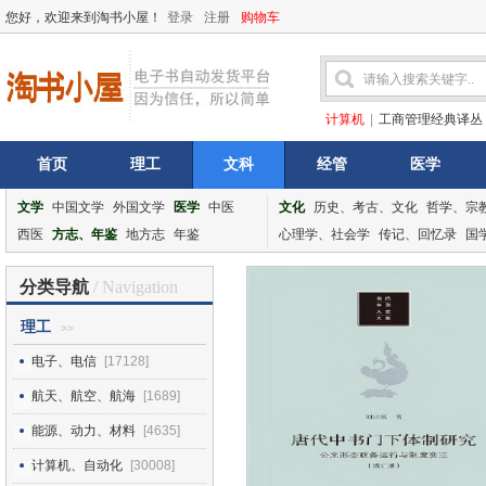
您好，欢迎来到淘书小屋！
登录
注册
购物车
计算机
|
工商管理经典译丛
首页
理工
文科
经管
医学
文学
中国文学
外国文学
医学
中医
文化
历史、考古、文化
哲学、宗
西医
方志、年鉴
地方志
年鉴
心理学、社会学
传记、回忆录
国
分类导航
/ Navigation
理工
>>
电子、电信
[17128]
航天、航空、航海
[1689]
能源、动力、材料
[4635]
计算机、自动化
[30008]