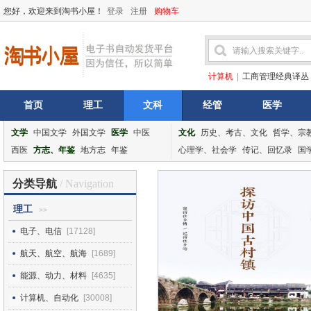
您好，欢迎来到淘书小屋！
登录
注册
购物车
计算机
|
工商管理经典译丛
首页
理工
文科
经管
医学
文学
中国文学
外国文学
医学
中医
文化
历史、考古、文化
哲学、宗
西医
方志、年鉴
地方志
年鉴
心理学、社会学
传记、回忆录
国
分类导航
/ Navigation
理工
>>
电子、电信
[17128]
航天、航空、航海
[1689]
能源、动力、材料
[4635]
计算机、自动化
[30008]