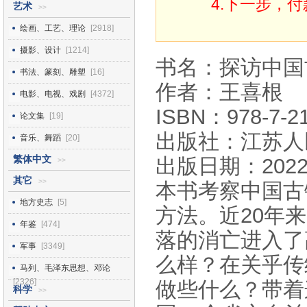
4.下一步，
艺术
>>
绘画、工艺、理论
[2918]
摄影、设计
[1214]
书名：探访中国
书法、篆刻、雕塑
[16]
作者：王喜根
电影、电视、戏剧
[4372]
ISBN：978-7-21
论文集
[19]
出版社：江苏人
音乐、舞蹈
[20]
繁体中文
出版日期：2022
>>
其它
>>
本书考察中国古
地方史志
[5]
方法。近20年
年鉴
[474]
落的消亡进入了
军事
[3349]
么样？在关乎传
马列、毛泽东思想、邓论
[2326]
做些什么？带着
科学
>>