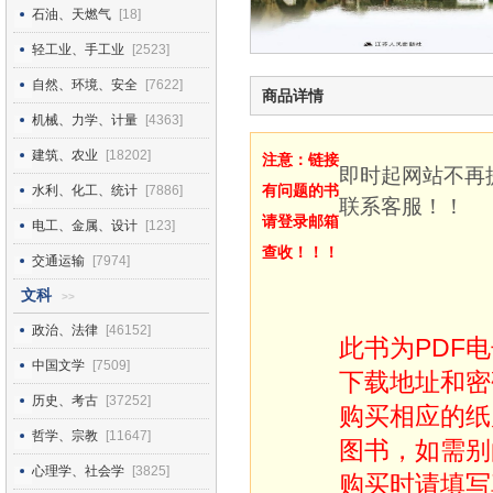
石油、天燃气
[18]
轻工业、手工业
[2523]
自然、环境、安全
[7622]
商品详情
机械、力学、计量
[4363]
建筑、农业
[18202]
注意：链接
即时起网站不再
有问题的书
水利、化工、统计
[7886]
联系客服！！
请登录邮箱
电工、金属、设计
[123]
查收！！！
交通运输
[7974]
文科
>>
政治、法律
[46152]
此书为PDF
中国文学
[7509]
下载地址和密
历史、考古
[37252]
购买相应的纸
哲学、宗教
[11647]
图书，如需别
心理学、社会学
[3825]
购买时请填写