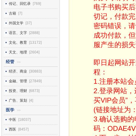
传记、回忆录
[769]
电子书购买后
古籍
[7]
切记，付款完
外国文学
[37]
密码错误，请
语言、文字
[2888]
成功付款，但
文化、教育
[13172]
服产生的损失
天文、地理
[2604]
即日起网站开
经管
>>
程：
经济、商业
[30883]
1.注册本站会
金融、管理
[27849]
2.登录网站
投资、理财
[6873]
买VIP会员”
广告、策划
[4]
(链接地址为：http
医学
>>
3.确认选购
中医
[18037]
码：ODAE4V
西医
[8457]