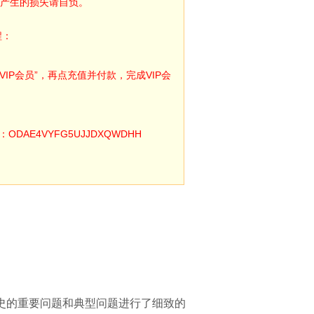
产生的损失请自负。
程：
IP会员”，再点充值并付款，完成VIP会
E4VYFG5UJJDXQWDHH
史的重要问题和典型问题进行了细致的