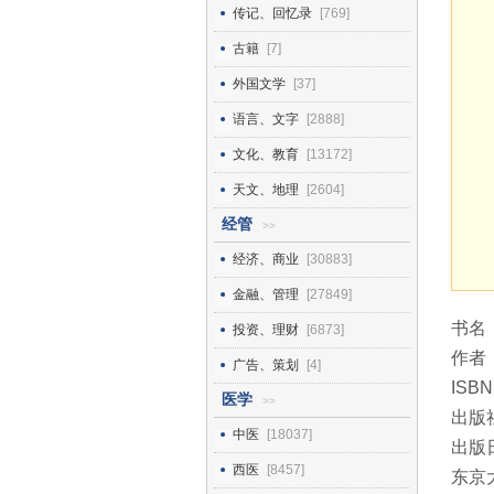
传记、回忆录
[769]
古籍
[7]
外国文学
[37]
语言、文字
[2888]
文化、教育
[13172]
天文、地理
[2604]
经管
>>
经济、商业
[30883]
金融、管理
[27849]
书名
投资、理财
[6873]
作者
广告、策划
[4]
ISBN
医学
>>
出版
中医
[18037]
出版日
西医
[8457]
东京