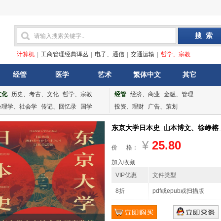
计算机
|
工商管理经典译丛
|
电子、通信
|
交通运输
|
哲学、宗教
经管
医学
艺术
繁体中文
其它
文化
历史、考古、文化
哲学、宗教
经管
经济、商业
金融、管理
心理学、社会学
传记、回忆录
国学
投资、理财
广告、策划
东京大学日本史_山本博文、徐峥榕_浙江
¥
25.80
价 格：
加入收藏
VIP优惠
文件类型
8折
pdf或epub或扫描版