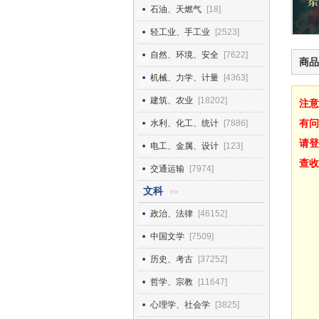
石油、天燃气
[18]
轻工业、手工业
[2523]
自然、环境、安全
[7622]
商品
机械、力学、计量
[4363]
建筑、农业
[18202]
注意
有问
水利、化工、统计
[7886]
请登
电工、金属、设计
[123]
查收
交通运输
[7974]
文科
>>
政治、法律
[46152]
中国文学
[7509]
历史、考古
[37252]
哲学、宗教
[11647]
心理学、社会学
[3825]