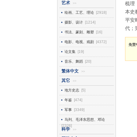
艺术
梳理
>>
本史
绘画、工艺、理论
[2918]
平安
摄影、设计
[1214]
代；
书法、篆刻、雕塑
[16]
电影、电视、戏剧
[4372]
免责
论文集
[19]
音乐、舞蹈
[20]
繁体中文
>>
其它
>>
地方史志
[5]
年鉴
[474]
军事
[3349]
马列、毛泽东思想、邓论
[2326]
科学
>>