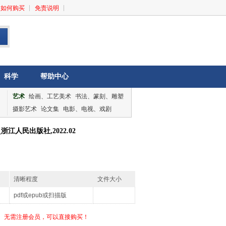
如何购买
免责说明
科学
帮助中心
艺术
绘画、工艺美术
书法、篆刻、雕塑
摄影艺术
论文集
电影、电视、戏剧
音乐、舞蹈
论文集
人民出版社,2022.02
清晰程度
文件大小
pdf或epub或扫描版
无需注册会员，可以直接购买！