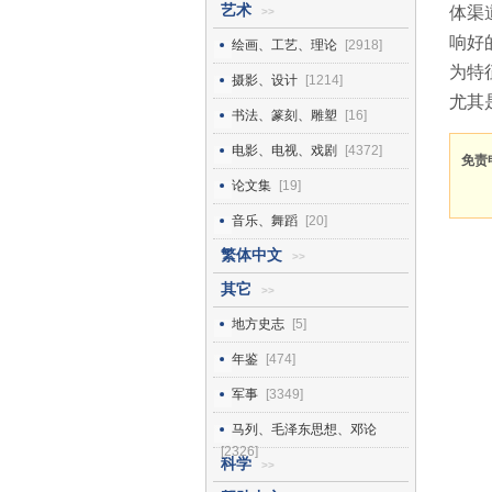
艺术
体渠
>>
响好
绘画、工艺、理论
[2918]
为特
摄影、设计
[1214]
尤其
书法、篆刻、雕塑
[16]
电影、电视、戏剧
[4372]
免责
论文集
[19]
音乐、舞蹈
[20]
繁体中文
>>
其它
>>
地方史志
[5]
年鉴
[474]
军事
[3349]
马列、毛泽东思想、邓论
[2326]
科学
>>