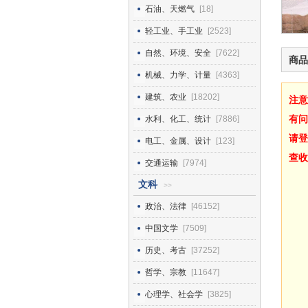
石油、天燃气
[18]
轻工业、手工业
[2523]
自然、环境、安全
[7622]
商品
机械、力学、计量
[4363]
建筑、农业
[18202]
注意
有问
水利、化工、统计
[7886]
请登
电工、金属、设计
[123]
查收
交通运输
[7974]
文科
>>
政治、法律
[46152]
中国文学
[7509]
历史、考古
[37252]
哲学、宗教
[11647]
心理学、社会学
[3825]