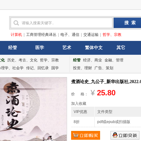
计算机
|
工商管理经典译丛
|
电子、通信
|
交通运输
|
哲学、宗教
经管
医学
艺术
繁体中文
其它
文化
历史、考古、文化
哲学、宗教
经管
经济、商业
金融、管理
心理学、社会学
传记、回忆录
国学
投资、理财
广告、策划
煮酒论史_九公子_新华出版社,2022.0
¥
25.80
价 格：
加入收藏
VIP优惠
文件类型
8折
pdf或epub或扫描版