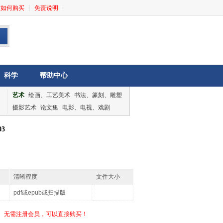
如何购买
免责说明
科学
帮助中心
艺术
绘画、工艺美术
书法、篆刻、雕塑
摄影艺术
论文集
电影、电视、戏剧
音乐、舞蹈
论文集
3
清晰程度
文件大小
pdf或epub或扫描版
无需注册会员，可以直接购买！