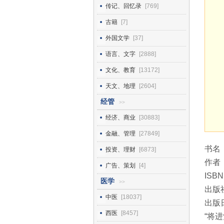
传记、回忆录
[769]
古籍
[7]
外国文学
[37]
语言、文字
[2888]
文化、教育
[13172]
天文、地理
[2604]
经管
>>
经济、商业
[30883]
金融、管理
[27849]
书名
投资、理财
[6873]
作者
广告、策划
[4]
ISBN
医学
>>
出版
中医
[18037]
出版日
西医
[8457]
“将