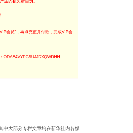
产生的损失请自负。
程：
IP会员”，再点充值并付款，完成VIP会
E4VYFG5UJJDXQWDHH
，其中大部分专栏文章均在新华社内各媒