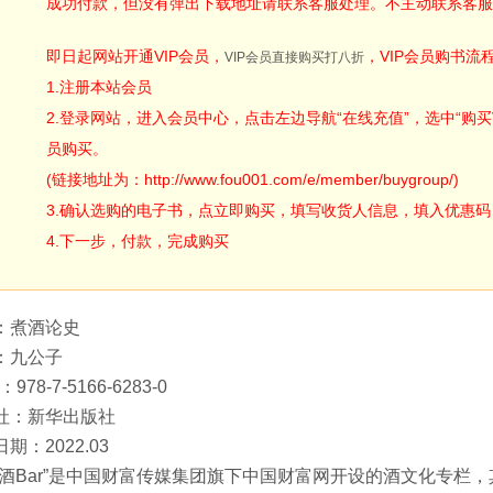
成功付款，但没有弹出下载地址请联系客服处理。不主动联系客服
即日起网站开通VIP会员，
，VIP会员购书流
VIP会员直接购买打八折
1.注册本站会员
2.登录网站，进入会员中心，点击左边导航“在线充值”，选中“购买V
员购买。
(链接地址为：http://www.fou001.com/e/member/buygroup/)
3.确认选购的电子书，点立即购买，填写收货人信息，填入优惠码：ODA
4.下一步，付款，完成购买
：煮酒论史
：九公子
：978-7-5166-6283-0
社：新华出版社
期：2022.03
进酒Bar”是中国财富传媒集团旗下中国财富网开设的酒文化专栏