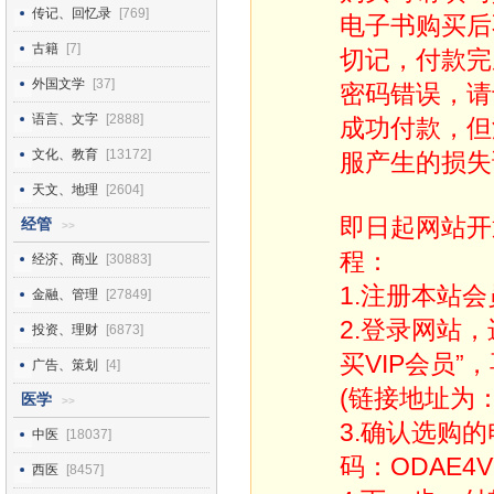
传记、回忆录
[769]
电子书购买后
古籍
[7]
切记，付款完
外国文学
[37]
密码错误，请
语言、文字
[2888]
成功付款，但
文化、教育
[13172]
服产生的损失
天文、地理
[2604]
即日起网站开
经管
>>
程：
经济、商业
[30883]
1.注册本站会
金融、管理
[27849]
2.登录网站
投资、理财
[6873]
买VIP会员”
广告、策划
[4]
(链接地址为：http
医学
>>
3.确认选购
中医
[18037]
码：ODAE4V
西医
[8457]