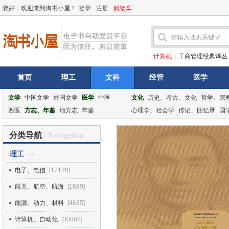
您好，欢迎来到淘书小屋！
登录
注册
购物车
计算机
|
工商管理经典译丛
首页
理工
文科
经管
医学
文学
中国文学
外国文学
医学
中医
文化
历史、考古、文化
哲学、宗
西医
方志、年鉴
地方志
年鉴
心理学、社会学
传记、回忆录
国
分类导航
/ Navigation
理工
>>
电子、电信
[17128]
航天、航空、航海
[1689]
能源、动力、材料
[4635]
计算机、自动化
[30008]