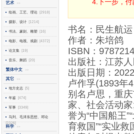
4.下一步，
艺术
>>
绘画、工艺、理论
[2918]
摄影、设计
[1214]
书名：民生航运
书法、篆刻、雕塑
[16]
作者：朱培鸽
电影、电视、戏剧
[4372]
ISBN：9787214
论文集
[19]
出版社：江苏人
音乐、舞蹈
[20]
繁体中文
出版日期：2022
>>
其它
>>
卢作孚(1893年
地方史志
[5]
别名卢思，重庆
年鉴
[474]
家、社会活动家
军事
[3349]
誉为“中国船王”
马列、毛泽东思想、邓论
[2326]
育救国”“实业
科学
>>