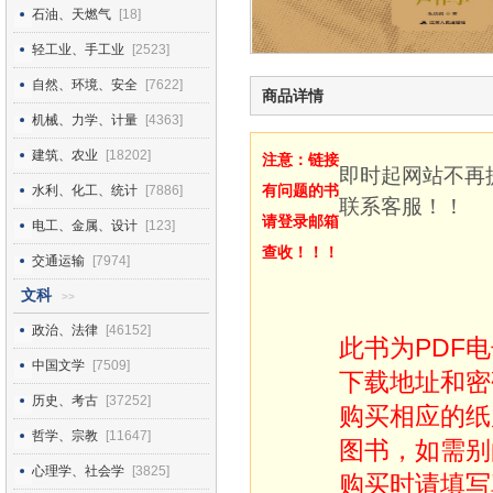
石油、天燃气
[18]
轻工业、手工业
[2523]
自然、环境、安全
[7622]
商品详情
机械、力学、计量
[4363]
建筑、农业
[18202]
注意：链接
即时起网站不再
有问题的书
水利、化工、统计
[7886]
联系客服！！
请登录邮箱
电工、金属、设计
[123]
查收！！！
交通运输
[7974]
文科
>>
政治、法律
[46152]
此书为PDF
中国文学
[7509]
下载地址和密
历史、考古
[37252]
购买相应的纸
哲学、宗教
[11647]
图书，如需别
心理学、社会学
[3825]
购买时请填写