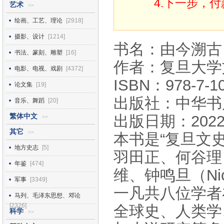
4.下一步，
艺术
>>
绘画、工艺、理论
[2918]
摄影、设计
[1214]
书名：由今溯古
书法、篆刻、雕塑
[16]
作者：复旦大学
电影、电视、戏剧
[4372]
ISBN：978-7-10
论文集
[19]
出版社：中华书
音乐、舞蹈
[20]
繁体中文
出版日期：2022
>>
其它
>>
本书是“复旦文
地方史志
[5]
羽田正、何谷理（R
年鉴
[474]
维、钟鸣旦（Nic
军事
[3349]
一凡共八位学者
马列、毛泽东思想、邓论
[2326]
全球史、人类学
科学
>>