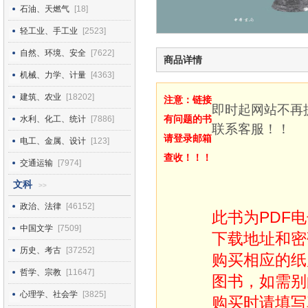
石油、天燃气
[18]
轻工业、手工业
[2523]
自然、环境、安全
[7622]
商品详情
机械、力学、计量
[4363]
建筑、农业
[18202]
注意：链接
即时起网站不再
有问题的书
水利、化工、统计
[7886]
联系客服！！
请登录邮箱
电工、金属、设计
[123]
查收！！！
交通运输
[7974]
文科
>>
政治、法律
[46152]
此书为PDF
中国文学
[7509]
下载地址和密
历史、考古
[37252]
购买相应的纸
哲学、宗教
[11647]
图书，如需别
心理学、社会学
[3825]
购买时请填写