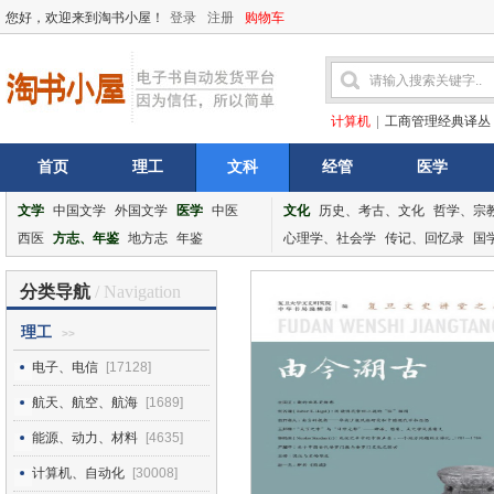
您好，欢迎来到淘书小屋！
登录
注册
购物车
计算机
|
工商管理经典译丛
首页
理工
文科
经管
医学
文学
中国文学
外国文学
医学
中医
文化
历史、考古、文化
哲学、宗
西医
方志、年鉴
地方志
年鉴
心理学、社会学
传记、回忆录
国
分类导航
/ Navigation
理工
>>
电子、电信
[17128]
航天、航空、航海
[1689]
能源、动力、材料
[4635]
计算机、自动化
[30008]