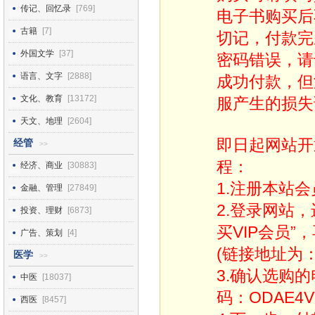
传记、回忆录
[769]
电子书购买后
古籍
[7]
切记，付款完
外国文学
[37]
密码错误，请
语言、文字
[2888]
成功付款，但
文化、教育
[13172]
服产生的损失
天文、地理
[2604]
即日起网站开
经管
>>
程：
经济、商业
[30883]
1.注册本站会
金融、管理
[27849]
2.登录网站
投资、理财
[6873]
买VIP会员”
广告、策划
[4]
(链接地址为：http
医学
>>
3.确认选购
中医
[18037]
码：ODAE4V
西医
[8457]