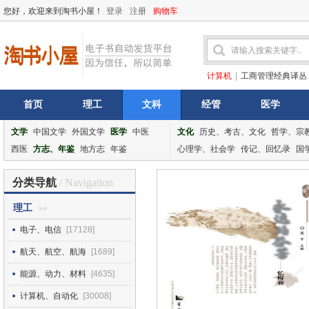
您好，欢迎来到淘书小屋！
登录
注册
购物车
计算机
|
工商管理经典译丛
首页
理工
文科
经管
医学
文学
中国文学
外国文学
医学
中医
文化
历史、考古、文化
哲学、宗
西医
方志、年鉴
地方志
年鉴
心理学、社会学
传记、回忆录
国
分类导航
/ Navigation
理工
>>
电子、电信
[17128]
航天、航空、航海
[1689]
能源、动力、材料
[4635]
计算机、自动化
[30008]