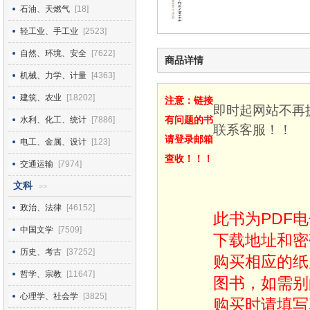
石油、天燃气
[18]
轻工业、手工业
[2523]
自然、环境、安全
[7622]
商品详情
机械、力学、计量
[4363]
建筑、农业
[18202]
注意：链接
即时起网站不再
有问题的书
水利、化工、统计
[7886]
联系客服！！
请登录邮箱
电工、金属、设计
[123]
查收！！！
交通运输
[7974]
文科
>>
政治、法律
[46152]
此书为PDF
中国文学
[7509]
下载地址和密
历史、考古
[37252]
购买相应的纸
哲学、宗教
[11647]
图书，如需别
心理学、社会学
[3825]
购买时请填写