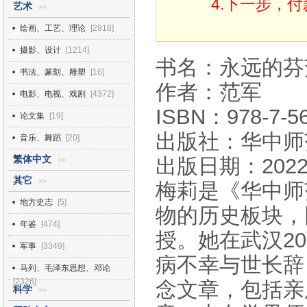
4.下一步，
艺术
>>
绘画、工艺、理论
[2918]
摄影、设计
[1214]
书名：永远的芬
书法、篆刻、雕塑
[16]
作者：范军
电影、电视、戏剧
[4372]
ISBN：978-7-56
论文集
[19]
出版社：华中师
音乐、舞蹈
[20]
繁体中文
出版日期：2022
>>
其它
>>
梅莉是《华中师
地方史志
[5]
物的历史板块，
年鉴
[474]
授。她在武汉2
军事
[3349]
病不幸与世长辞
马列、毛泽东思想、邓论
[2326]
念文章，包括亲
科学
>>