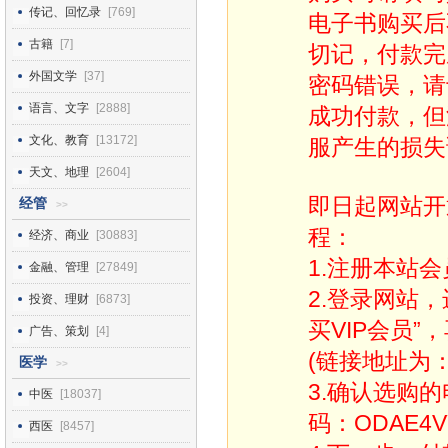
传记、回忆录
[769]
电子书购买后
古籍
[7]
切记，付款完
外国文学
[37]
密码错误，请
语言、文字
[2888]
成功付款，但
文化、教育
[13172]
服产生的损失
天文、地理
[2604]
即日起网站开
经管
>>
程：
经济、商业
[30883]
1.注册本站会
金融、管理
[27849]
2.登录网站
投资、理财
[6873]
买VIP会员”
广告、策划
[4]
(链接地址为：http
医学
>>
3.确认选购
中医
[18037]
码：ODAE4V
西医
[8457]