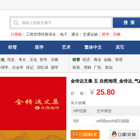
计算机
|
工商管理经典译丛
|
电子、通信
|
交通运输
|
哲学、宗教
经管
医学
艺术
繁体中文
其它
文化
历史、考古、文化
哲学、宗教
经管
经济、商业
金融、管理
心理学、社会学
传记、回忆录
国学
投资、理财
广告、策划
金传达文集 五 自然地理_金传达_气象出
¥
25.80
价 格：
加入收藏
VIP优惠
文件类型
8折
pdf或epub或扫描版