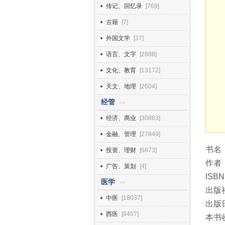
传记、回忆录
[769]
古籍
[7]
外国文学
[37]
语言、文字
[2888]
文化、教育
[13172]
天文、地理
[2604]
经管
>>
经济、商业
[30883]
金融、管理
[27849]
书名
投资、理财
[6873]
作者
广告、策划
[4]
ISBN
医学
>>
出版
中医
[18037]
出版日
西医
[8457]
本书