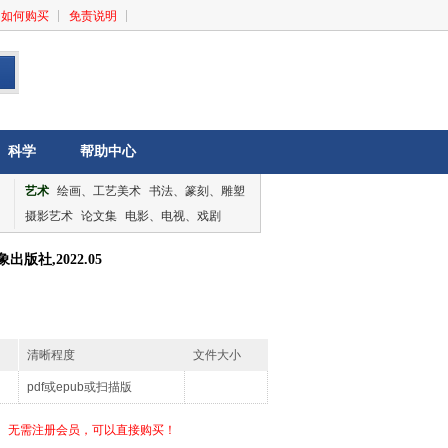
如何购买
免责说明
科学
帮助中心
艺术
绘画、工艺美术
书法、篆刻、雕塑
摄影艺术
论文集
电影、电视、戏剧
音乐、舞蹈
论文集
版社,2022.05
清晰程度
文件大小
pdf或epub或扫描版
无需注册会员，可以直接购买！