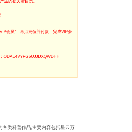
产生的损失请自负。
程：
IP会员”，再点充值并付款，完成VIP会
E4VYFG5UJJDXQWDHH
的各类科普作品,主要内容包括星云万