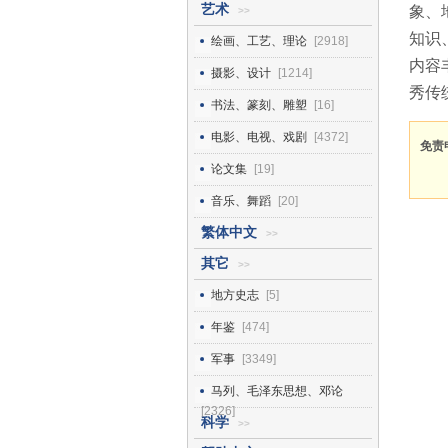
艺术
象、
>>
知识
绘画、工艺、理论
[2918]
内容
摄影、设计
[1214]
秀传
书法、篆刻、雕塑
[16]
电影、电视、戏剧
[4372]
免责
论文集
[19]
音乐、舞蹈
[20]
繁体中文
>>
其它
>>
地方史志
[5]
年鉴
[474]
军事
[3349]
马列、毛泽东思想、邓论
[2326]
科学
>>