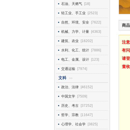
石油、天燃气
[18]
轻工业、手工业
[2523]
自然、环境、安全
[7622]
商品
机械、力学、计量
[4363]
建筑、农业
[18202]
注意
有问
水利、化工、统计
[7886]
请登
电工、金属、设计
[123]
查收
交通运输
[7974]
文科
>>
政治、法律
[46152]
中国文学
[7509]
历史、考古
[37252]
哲学、宗教
[11647]
心理学、社会学
[3825]