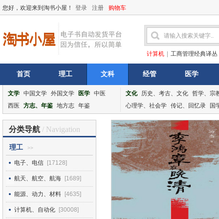
您好，欢迎来到淘书小屋！
登录
注册
购物车
计算机
|
工商管理经典译丛
首页
理工
文科
经管
医学
文学
中国文学
外国文学
医学
中医
文化
历史、考古、文化
哲学、宗
西医
方志、年鉴
地方志
年鉴
心理学、社会学
传记、回忆录
国
分类导航
/ Navigation
理工
>>
电子、电信
[17128]
航天、航空、航海
[1689]
能源、动力、材料
[4635]
计算机、自动化
[30008]