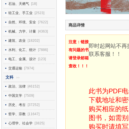
石油、天燃气
[18]
轻工业、手工业
[2523]
自然、环境、安全
[7622]
商品详情
机械、力学、计量
[4363]
建筑、农业
[18202]
注意：链接
即时起网站不再
有问题的书
水利、化工、统计
[7886]
联系客服！！
请登录邮箱
电工、金属、设计
[123]
查收！！！
交通运输
[7974]
文科
>>
政治、法律
[46152]
此书为PDF
中国文学
[7509]
下载地址和密
历史、考古
[37252]
购买相应的纸
哲学、宗教
[11647]
图书，如需别
心理学、社会学
[3825]
购买时请填写