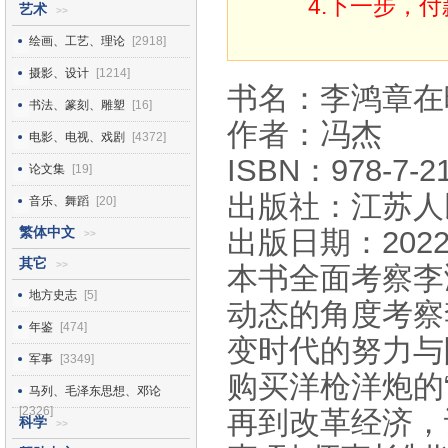
4.下一步，
艺术
>>
绘画、工艺、理论
[2918]
摄影、设计
[1214]
书名：李鸿章在
书法、篆刻、雕塑
[16]
作者：冯杰
电影、电视、戏剧
[4372]
ISBN：978-7-21
论文集
[19]
出版社：江苏人
音乐、舞蹈
[20]
繁体中文
出版日期：2022
>>
其它
>>
本书全面考察李
地方史志
[5]
动态的角度考察
年鉴
[474]
变时代的努力与
军事
[3349]
购买洋枪洋炮的
马列、毛泽东思想、邓论
[2326]
再到改革经济，
科学
>>