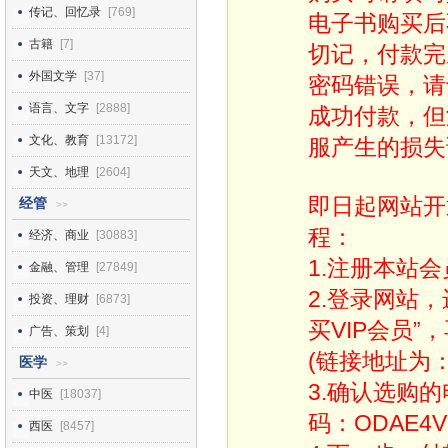
传记、回忆录
[769]
电子书购买后
古籍
[7]
切记，付款完
外国文学
[37]
密码错误，请
语言、文字
[2888]
成功付款，但
文化、教育
[13172]
服产生的损失
天文、地理
[2604]
即日起网站开
经管
>>
程：
经济、商业
[30883]
1.注册本站会
金融、管理
[27849]
2.登录网站
投资、理财
[6873]
买VIP会员”
广告、策划
[4]
(链接地址为：http
医学
>>
3.确认选购
中医
[18037]
码：ODAE4V
西医
[8457]