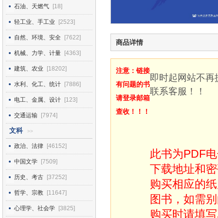
石油、天燃气
[18]
轻工业、手工业
[2523]
自然、环境、安全
[7622]
商品详情
机械、力学、计量
[4363]
建筑、农业
[18202]
注意：链接
即时起网站不再
有问题的书
水利、化工、统计
[7886]
联系客服！！
请登录邮箱
电工、金属、设计
[123]
查收！！！
交通运输
[7974]
文科
>>
政治、法律
[46152]
此书为PDF
中国文学
[7509]
下载地址和密
历史、考古
[37252]
购买相应的纸
哲学、宗教
[11647]
图书，如需别
心理学、社会学
[3825]
购买时请填写