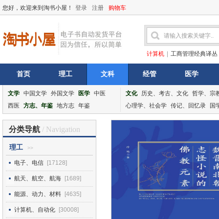
您好，欢迎来到淘书小屋！
登录
注册
购物车
计算机
|
工商管理经典译丛
首页
理工
文科
经管
医学
文学
中国文学
外国文学
医学
中医
文化
历史、考古、文化
哲学、宗
西医
方志、年鉴
地方志
年鉴
心理学、社会学
传记、回忆录
国
分类导航
/ Navigation
理工
>>
电子、电信
[17128]
航天、航空、航海
[1689]
能源、动力、材料
[4635]
计算机、自动化
[30008]