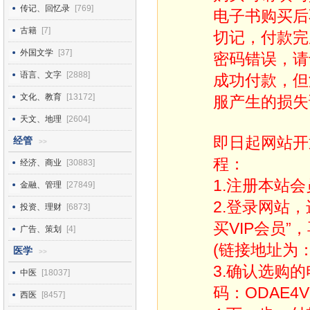
传记、回忆录
[769]
电子书购买后
古籍
[7]
切记，付款完
外国文学
[37]
密码错误，请
语言、文字
[2888]
成功付款，但
文化、教育
[13172]
服产生的损失
天文、地理
[2604]
即日起网站开
经管
>>
程：
经济、商业
[30883]
1.注册本站会
金融、管理
[27849]
2.登录网站
投资、理财
[6873]
买VIP会员”
广告、策划
[4]
(链接地址为：http
医学
>>
3.确认选购
中医
[18037]
码：ODAE4V
西医
[8457]