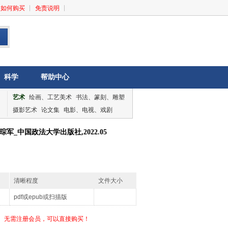
如何购买
免责说明
科学
帮助中心
艺术
绘画、工艺美术
书法、篆刻、雕塑
摄影艺术
论文集
电影、电视、戏剧
音乐、舞蹈
论文集
_中国政法大学出版社,2022.05
清晰程度
文件大小
pdf或epub或扫描版
无需注册会员，可以直接购买！