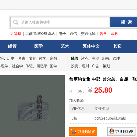
计算机
|
工商管理经典译丛
|
电子、通信
|
交通运输
|
哲学、宗教
经管
医学
艺术
繁体中文
其它
文化
历史、考古、文化
哲学、宗教
经管
经济、商业
金融、管理
心理学、社会学
传记、回忆录
国学
投资、理财
广告、策划
曾炳钧文集 中部_曾尔恕、白晟、张琮军
¥
25.80
价 格：
加入收藏
VIP优惠
文件类型
8折
pdf或epub或扫描版