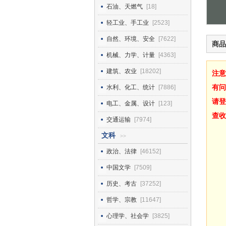
石油、天燃气
[18]
轻工业、手工业
[2523]
自然、环境、安全
[7622]
商品
机械、力学、计量
[4363]
建筑、农业
[18202]
注意
有问
水利、化工、统计
[7886]
请登
电工、金属、设计
[123]
查收
交通运输
[7974]
文科
>>
政治、法律
[46152]
中国文学
[7509]
历史、考古
[37252]
哲学、宗教
[11647]
心理学、社会学
[3825]