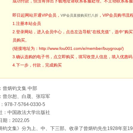
成功付款，但没有弹出下载地址请联系客服处理。不主动联系客服
即日起网站开通VIP会员，
，VIP会员购书流
VIP会员直接购买打八折
1.注册本站会员
2.登录网站，进入会员中心，点击左边导航“在线充值”，选中“购买V
员购买。
(链接地址为：http://www.fou001.com/e/member/buygroup/)
3.确认选购的电子书，点立即购买，填写收货人信息，填入优惠码：ODA
4.下一步，付款，完成购买
：曾炳钧文集 中部
：曾尔恕、白晟、张琮军
：978-7-5764-0330-5
社：中国政法大学出版社
期：2022.05
炳钧文集》分为上、中、下三部。收录了曾炳钧先生1928年至1