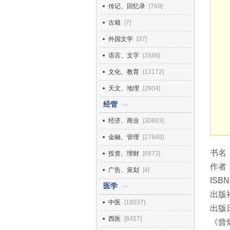
传记、回忆录
[769]
古籍
[7]
外国文学
[37]
语言、文字
[2888]
文化、教育
[13172]
天文、地理
[2604]
经管
>>
经济、商业
[30883]
金融、管理
[27849]
书名
投资、理财
[6873]
作者
广告、策划
[4]
ISBN
医学
>>
出版
中医
[18037]
出版日
西医
[8457]
《曾