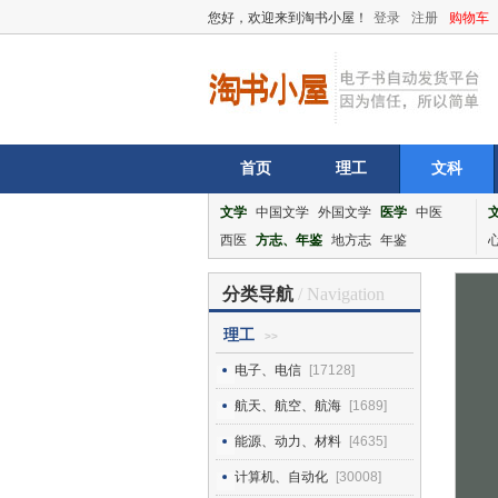
您好，欢迎来到淘书小屋！
登录
注册
购物车
首页
理工
文科
文学
中国文学
外国文学
医学
中医
西医
方志、年鉴
地方志
年鉴
分类导航
/ Navigation
理工
>>
电子、电信
[17128]
航天、航空、航海
[1689]
能源、动力、材料
[4635]
计算机、自动化
[30008]