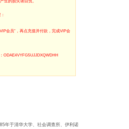
产生的损失请自负。
程：
IP会员”，再点充值并付款，完成VIP会
E4VYFG5UJJDXQWDHH
985年于清华大学、社会调查所、伊利诺