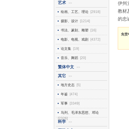
艺术
伊州
>>
教材
绘画、工艺、理论
[2918]
的忠
摄影、设计
[1214]
书法、篆刻、雕塑
[16]
免责
电影、电视、戏剧
[4372]
论文集
[19]
音乐、舞蹈
[20]
繁体中文
>>
其它
>>
地方史志
[5]
年鉴
[474]
军事
[3349]
马列、毛泽东思想、邓论
[2326]
科学
>>