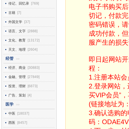
传记、回忆录
[769]
电子书购买后
古籍
[7]
切记，付款完
外国文学
[37]
密码错误，请
语言、文字
[2888]
成功付款，但
文化、教育
[13172]
服产生的损失
天文、地理
[2604]
即日起网站开
经管
>>
程：
经济、商业
[30883]
1.注册本站会
金融、管理
[27849]
2.登录网站
投资、理财
[6873]
买VIP会员”
广告、策划
[4]
(链接地址为：http
医学
>>
3.确认选购
中医
[18037]
码：ODAE4V
西医
[8457]