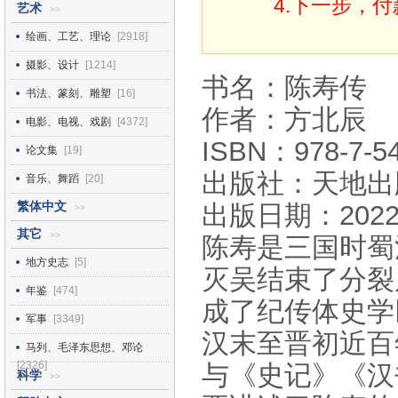
4.下一步，
艺术
>>
绘画、工艺、理论
[2918]
摄影、设计
[1214]
书名：陈寿传
书法、篆刻、雕塑
[16]
作者：方北辰
电影、电视、戏剧
[4372]
ISBN：978-7-54
论文集
[19]
出版社：天地出
音乐、舞蹈
[20]
繁体中文
出版日期：2022
>>
其它
>>
陈寿是三国时蜀
地方史志
[5]
灭吴结束了分裂
年鉴
[474]
成了纪传体史学
军事
[3349]
汉末至晋初近百
马列、毛泽东思想、邓论
[2326]
与《史记》《汉
科学
>>