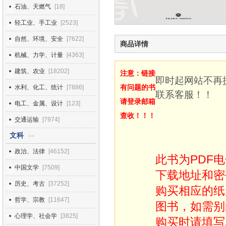
石油、天燃气
[18]
轻工业、手工业
[2523]
自然、环境、安全
[7622]
商品详情
机械、力学、计量
[4363]
建筑、农业
[18202]
注意：链接
即时起网站不再
有问题的书
水利、化工、统计
[7886]
联系客服！！
请登录邮箱
电工、金属、设计
[123]
查收！！！
交通运输
[7974]
文科
>>
政治、法律
[46152]
此书为PDF
中国文学
[7509]
下载地址和密
历史、考古
[37252]
购买相应的纸
哲学、宗教
[11647]
图书，如需别
心理学、社会学
[3825]
购买时请填写