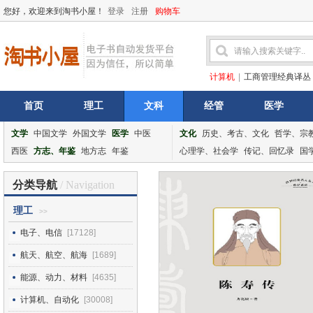
您好，欢迎来到淘书小屋！
登录
注册
购物车
计算机
|
工商管理经典译丛
首页
理工
文科
经管
医学
文学
中国文学
外国文学
医学
中医
文化
历史、考古、文化
哲学、宗
西医
方志、年鉴
地方志
年鉴
心理学、社会学
传记、回忆录
国
分类导航
/ Navigation
理工
>>
电子、电信
[17128]
航天、航空、航海
[1689]
能源、动力、材料
[4635]
计算机、自动化
[30008]