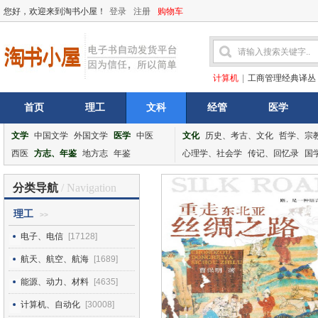
您好，欢迎来到淘书小屋！
登录
注册
购物车
计算机
|
工商管理经典译丛
首页
理工
文科
经管
医学
文学
中国文学
外国文学
医学
中医
文化
历史、考古、文化
哲学、宗
西医
方志、年鉴
地方志
年鉴
心理学、社会学
传记、回忆录
国
分类导航
/ Navigation
理工
>>
电子、电信
[17128]
航天、航空、航海
[1689]
能源、动力、材料
[4635]
计算机、自动化
[30008]