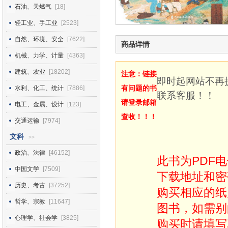
石油、天燃气
[18]
轻工业、手工业
[2523]
自然、环境、安全
[7622]
商品详情
机械、力学、计量
[4363]
建筑、农业
[18202]
注意：链接
即时起网站不再
有问题的书
水利、化工、统计
[7886]
联系客服！！
请登录邮箱
电工、金属、设计
[123]
查收！！！
交通运输
[7974]
文科
>>
政治、法律
[46152]
此书为PDF
中国文学
[7509]
下载地址和密
历史、考古
[37252]
购买相应的纸
哲学、宗教
[11647]
图书，如需别
心理学、社会学
[3825]
购买时请填写