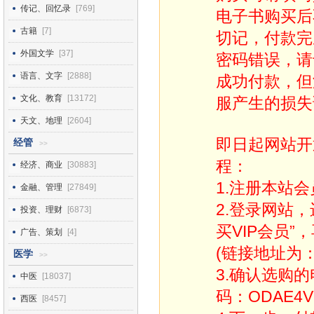
传记、回忆录
[769]
电子书购买后
古籍
[7]
切记，付款完
外国文学
[37]
密码错误，请
语言、文字
[2888]
成功付款，但
文化、教育
[13172]
服产生的损失
天文、地理
[2604]
即日起网站开
经管
>>
程：
经济、商业
[30883]
1.注册本站会
金融、管理
[27849]
2.登录网站
投资、理财
[6873]
买VIP会员”
广告、策划
[4]
(链接地址为：http
医学
>>
3.确认选购
中医
[18037]
码：ODAE4V
西医
[8457]