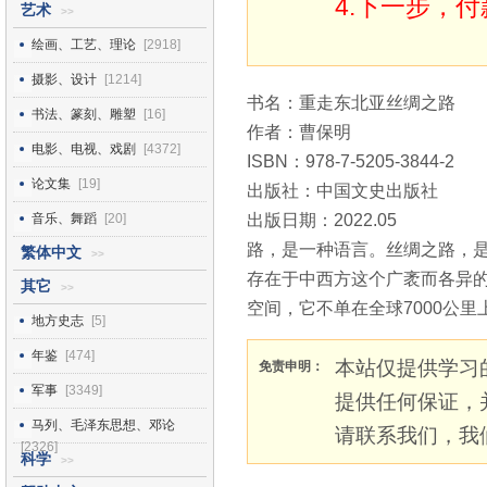
4.下一步，
艺术
>>
绘画、工艺、理论
[2918]
摄影、设计
[1214]
书名：重走东北亚丝绸之路
书法、篆刻、雕塑
[16]
作者：曹保明
电影、电视、戏剧
[4372]
ISBN：978-7-5205-3844-2
论文集
[19]
出版社：中国文史出版社
音乐、舞蹈
[20]
出版日期：2022.05
路，是一种语言。丝绸之路，
繁体中文
>>
存在于中西方这个广袤而各异的
其它
>>
空间，它不单在全球7000公
地方史志
[5]
年鉴
[474]
本站仅提供学习
免责申明：
军事
[3349]
提供任何保证，
马列、毛泽东思想、邓论
请联系我们，我
[2326]
科学
>>