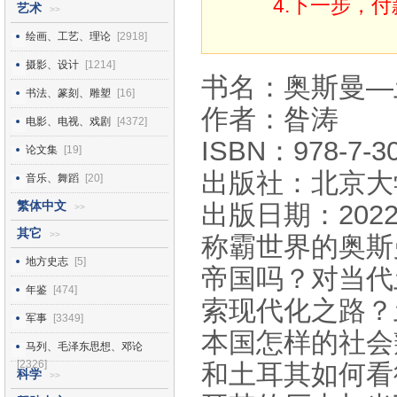
4.下一步，
艺术
>>
绘画、工艺、理论
[2918]
摄影、设计
[1214]
书名：奥斯曼—
书法、篆刻、雕塑
[16]
作者：昝涛
电影、电视、戏剧
[4372]
ISBN：978-7-30
论文集
[19]
出版社：北京大
音乐、舞蹈
[20]
繁体中文
出版日期：2022
>>
其它
>>
称霸世界的奥斯
地方史志
[5]
帝国吗？对当代
年鉴
[474]
索现代化之路？
军事
[3349]
本国怎样的社会
马列、毛泽东思想、邓论
[2326]
和土耳其如何看
科学
>>