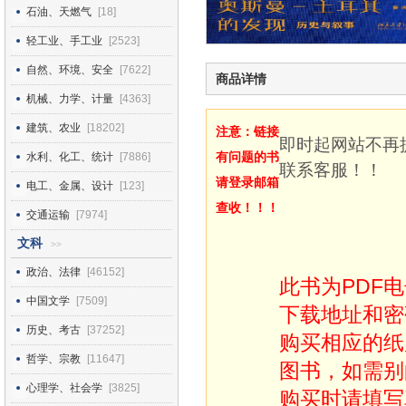
石油、天燃气
[18]
轻工业、手工业
[2523]
自然、环境、安全
[7622]
商品详情
机械、力学、计量
[4363]
建筑、农业
[18202]
注意：链接
即时起网站不再
有问题的书
水利、化工、统计
[7886]
联系客服！！
请登录邮箱
电工、金属、设计
[123]
查收！！！
交通运输
[7974]
文科
>>
政治、法律
[46152]
此书为PDF
中国文学
[7509]
下载地址和密
历史、考古
[37252]
购买相应的纸
哲学、宗教
[11647]
图书，如需别
心理学、社会学
[3825]
购买时请填写