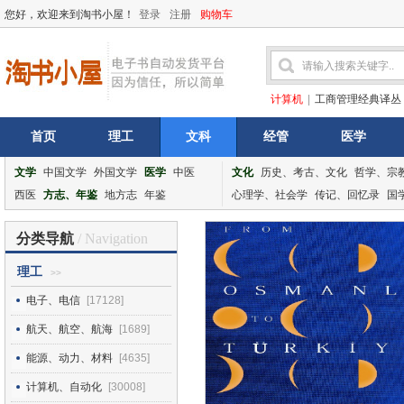
您好，欢迎来到淘书小屋！
登录
注册
购物车
计算机
|
工商管理经典译丛
首页
理工
文科
经管
医学
文学
中国文学
外国文学
医学
中医
文化
历史、考古、文化
哲学、宗
西医
方志、年鉴
地方志
年鉴
心理学、社会学
传记、回忆录
国
分类导航
/ Navigation
理工
>>
电子、电信
[17128]
航天、航空、航海
[1689]
能源、动力、材料
[4635]
计算机、自动化
[30008]