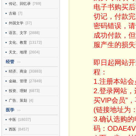
传记、回忆录
[769]
电子书购买后
古籍
[7]
切记，付款完
外国文学
[37]
密码错误，请
语言、文字
[2888]
成功付款，但
文化、教育
[13172]
服产生的损失
天文、地理
[2604]
即日起网站开
经管
>>
程：
经济、商业
[30883]
1.注册本站会
金融、管理
[27849]
2.登录网站
投资、理财
[6873]
买VIP会员”
广告、策划
[4]
(链接地址为：http
医学
>>
3.确认选购
中医
[18037]
码：ODAE4V
西医
[8457]