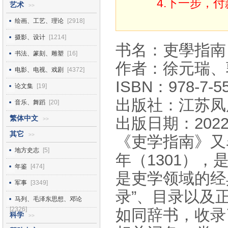
4.下一步，
艺术
>>
绘画、工艺、理论
[2918]
摄影、设计
[1214]
书名：吏學指南
书法、篆刻、雕塑
[16]
作者：徐元瑞、
电影、电视、戏剧
[4372]
ISBN：978-7-55
论文集
[19]
出版社：江苏凤
音乐、舞蹈
[20]
繁体中文
出版日期：2022
>>
其它
>>
《吏学指南》又
地方史志
[5]
年（1301）
年鉴
[474]
是吏学领域的经
军事
[3349]
录”、目录以及
马列、毛泽东思想、邓论
[2326]
如同辞书，收录
科学
>>