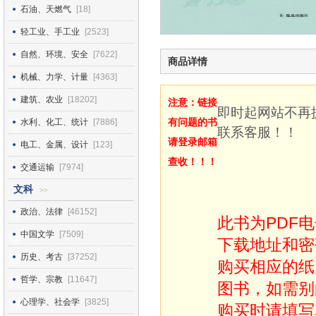
石油、天燃气
[18]
轻工业、手工业
[2523]
自然、环境、安全
[7622]
商品详情
机械、力学、计量
[4363]
建筑、农业
[18202]
注意：链接
即时起网站不再
有问题的书
水利、化工、统计
[7886]
联系客服！！
请登录邮箱
电工、金属、设计
[123]
查收！！！
交通运输
[7974]
文科
>>
政治、法律
[46152]
此书为PDF
中国文学
[7509]
下载地址和密
历史、考古
[37252]
购买相应的纸
哲学、宗教
[11647]
图书，如需别
心理学、社会学
[3825]
购买时请填写