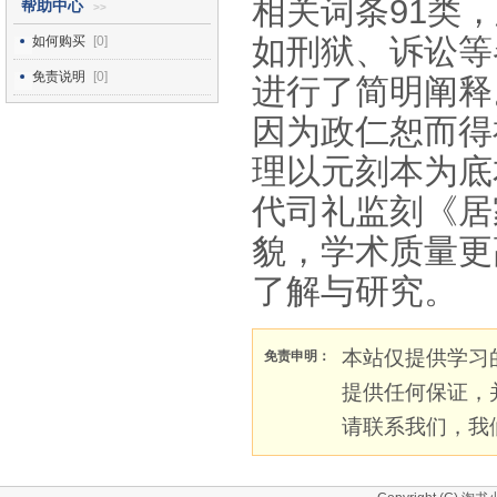
相关词条91类
帮助中心
>>
如刑狱、诉讼等
如何购买
[0]
免责说明
[0]
进行了简明阐释
因为政仁恕而得
理以元刻本为底
代司礼监刻《居
貌，学术质量更
了解与研究。
本站仅提供学习
免责申明：
提供任何保证，
请联系我们，我