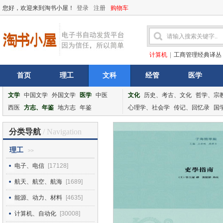
您好，欢迎来到淘书小屋！
登录
注册
购物车
计算机
|
工商管理经典译丛
首页
理工
文科
经管
医学
文学
中国文学
外国文学
医学
中医
文化
历史、考古、文化
哲学、宗
西医
方志、年鉴
地方志
年鉴
心理学、社会学
传记、回忆录
国
分类导航
/ Navigation
理工
>>
电子、电信
[17128]
航天、航空、航海
[1689]
能源、动力、材料
[4635]
计算机、自动化
[30008]