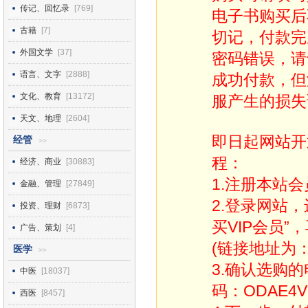
传记、回忆录
[769]
电子书购买后
古籍
[7]
切记，付款完
外国文学
[37]
密码错误，请
语言、文字
[2888]
成功付款，但
文化、教育
[13172]
服产生的损失
天文、地理
[2604]
即日起网站开
经管
>>
程：
经济、商业
[30883]
1.注册本站会
金融、管理
[27849]
2.登录网站
投资、理财
[6873]
买VIP会员”
广告、策划
[4]
(链接地址为：http
医学
>>
3.确认选购
中医
[18037]
码：ODAE4V
西医
[8457]