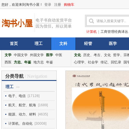
您好，欢迎来到淘书小屋！
登录
注册
购物车
计算机
|
工商管理经典译丛
首页
理工
文科
经管
医学
文学
中国文学
外国文学
医学
中医
文化
历史、考古、文化
哲学、宗
西医
方志、年鉴
地方志
年鉴
心理学、社会学
传记、回忆录
国
分类导航
/ Navigation
理工
>>
电子、电信
[17128]
航天、航空、航海
[1689]
能源、动力、材料
[4635]
计算机、自动化
[30008]