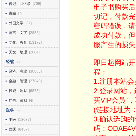
传记、回忆录
[769]
电子书购买后
古籍
[7]
切记，付款完
外国文学
[37]
密码错误，请
语言、文字
[2888]
成功付款，但
文化、教育
[13172]
服产生的损失
天文、地理
[2604]
即日起网站开
经管
>>
程：
经济、商业
[30883]
1.注册本站会
金融、管理
[27849]
2.登录网站
投资、理财
[6873]
买VIP会员”
广告、策划
[4]
(链接地址为：http
医学
>>
3.确认选购
中医
[18037]
码：ODAE4V
西医
[8457]