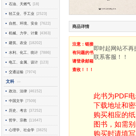
石油、天燃气
[18]
轻工业、手工业
[2523]
自然、环境、安全
[7622]
商品详情
机械、力学、计量
[4363]
建筑、农业
[18202]
注意：链接
即时起网站不再
有问题的书
水利、化工、统计
[7886]
联系客服！！
请登录邮箱
电工、金属、设计
[123]
查收！！！
交通运输
[7974]
文科
>>
政治、法律
[46152]
此书为PDF
中国文学
[7509]
下载地址和密
历史、考古
[37252]
购买相应的纸
哲学、宗教
[11647]
图书，如需别
心理学、社会学
[3825]
购买时请填写