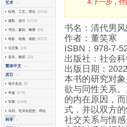
4.下一步，
艺术
>>
绘画、工艺、理论
[2918]
摄影、设计
[1214]
书名：清代男风问题
书法、篆刻、雕塑
[16]
作者：董笑寒
电影、电视、戏剧
[4372]
ISBN：978-7-52
论文集
[19]
出版社：社会科
音乐、舞蹈
[20]
繁体中文
出版日期：2022
>>
其它
>>
本书的研究对象
地方史志
[5]
欲与同性关系。
年鉴
[474]
的内在原因，而
军事
[3349]
式，并以双方的
马列、毛泽东思想、邓论
[2326]
社交关系与情感
科学
>>