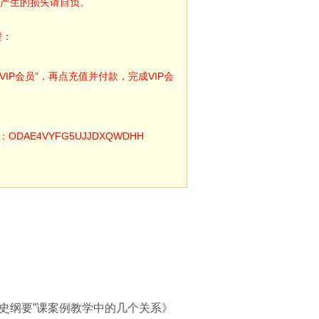
产生的损失请自负。
程：
IP会员”，再点充值并付款，完成VIP会
E4VYFG5UJJDXQWDHH
史纲要”课案例教学中的几个关系》