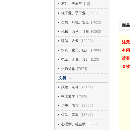
石油、天燃气
[18]
轻工业、手工业
[2523]
自然、环境、安全
[7622]
商品
机械、力学、计量
[4363]
建筑、农业
[18202]
注意
有问
水利、化工、统计
[7886]
请登
电工、金属、设计
[123]
查收
交通运输
[7974]
文科
>>
政治、法律
[46152]
中国文学
[7509]
历史、考古
[37252]
哲学、宗教
[11647]
心理学、社会学
[3825]