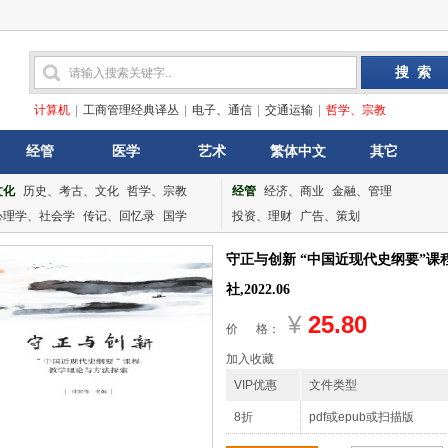
计算机
|
工商管理经典译丛
|
电子、通信
|
交通运输
|
哲学、宗教
经管
医学
艺术
繁体中文
其它
文化
历史、考古、文化
哲学、宗教
经管
经济、商业
金融、管理
心理学、社会学
传记、回忆录
国学
投资、理财
广告、策划
守正与创新 “中国近现代史纲要”课
社,2022.06
¥
25.80
价 格：
加入收藏
VIP优惠
文件类型
8折
pdf或epub或扫描版