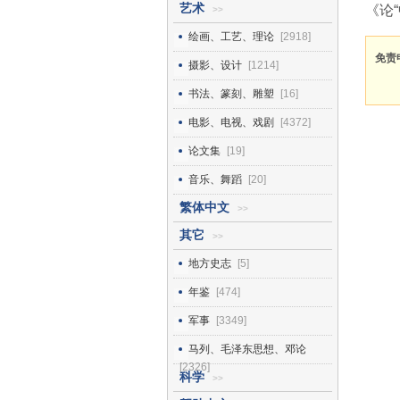
艺术
《论
>>
绘画、工艺、理论
[2918]
免责
摄影、设计
[1214]
书法、篆刻、雕塑
[16]
电影、电视、戏剧
[4372]
论文集
[19]
音乐、舞蹈
[20]
繁体中文
>>
其它
>>
地方史志
[5]
年鉴
[474]
军事
[3349]
马列、毛泽东思想、邓论
[2326]
科学
>>