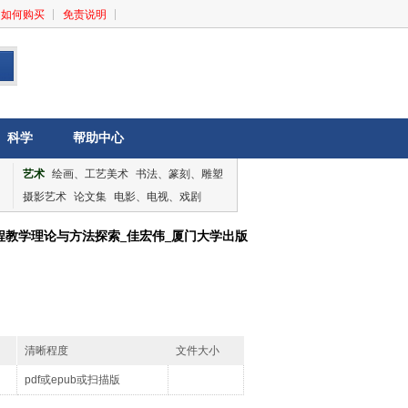
如何购买
免责说明
科学
帮助中心
艺术
绘画、工艺美术
书法、篆刻、雕塑
摄影艺术
论文集
电影、电视、戏剧
音乐、舞蹈
论文集
程教学理论与方法探索_佳宏伟_厦门大学出版
清晰程度
文件大小
pdf或epub或扫描版