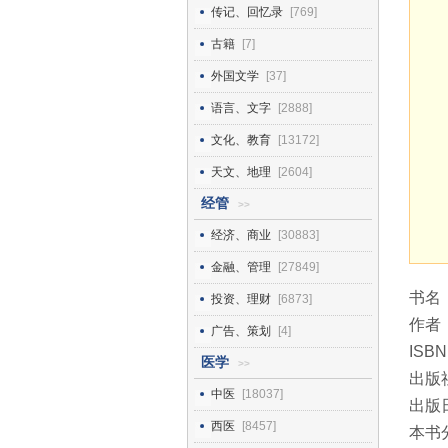
传记、回忆录
[769]
古籍
[7]
外国文学
[37]
语言、文字
[2888]
文化、教育
[13172]
天文、地理
[2604]
经管
>>
经济、商业
[30883]
金融、管理
[27849]
书名
投资、理财
[6873]
作者
广告、策划
[4]
ISBN
医学
>>
出版
中医
[18037]
出版日
西医
[8457]
本书