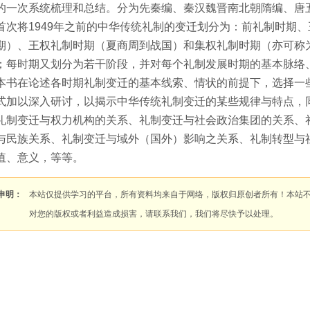
的一次系统梳理和总结。分为先秦编、秦汉魏晋南北朝隋编、唐
首次将1949年之前的中华传统礼制的变迁划分为：前礼制时期
期）、王权礼制时期（夏商周到战国）和集权礼制时期（亦可称为
；每时期又划分为若干阶段，并对每个礼制发展时期的基本脉络
本书在论述各时期礼制变迁的基本线索、情状的前提下，选择一
式加以深入研讨，以揭示中华传统礼制变迁的某些规律与特点，
礼制变迁与权力机构的关系、礼制变迁与社会政治集团的关系、
与民族关系、礼制变迁与域外（国外）影响之关系、礼制转型与
值、意义，等等。
申明：
本站仅提供学习的平台，所有资料均来自于网络，版权归原创者所有！本站
对您的版权或者利益造成损害，请联系我们，我们将尽快予以处理。