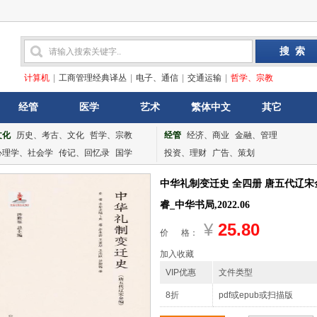
计算机
|
工商管理经典译丛
|
电子、通信
|
交通运输
|
哲学、宗教
经管
医学
艺术
繁体中文
其它
文化
历史、考古、文化
哲学、宗教
经管
经济、商业
金融、管理
心理学、社会学
传记、回忆录
国学
投资、理财
广告、策划
中华礼制变迁史 全四册 唐五代辽
睿_中华书局,2022.06
¥
25.80
价 格：
加入收藏
VIP优惠
文件类型
8折
pdf或epub或扫描版