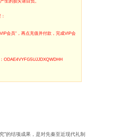
产生的损失请自负。
程：
IP会员”，再点充值并付款，完成VIP会
E4VYFG5UJJDXQWDHH
究”的结项成果，是对先秦至近现代礼制