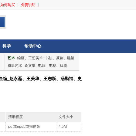
如何购买
免责说明
科学
帮助中心
艺术
绘画、工艺美术
书法、篆刻、雕塑
摄影艺术
论文集
电影、电视、戏剧
音乐、舞蹈
论文集
宋金编_赵永磊、王美华、王志跃、汤勤福、史
清晰程度
文件大小
pdf或epub或扫描版
4.5M