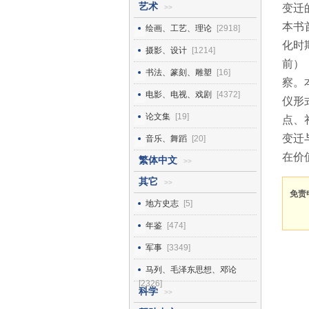
艺术
变迁
>>
本书
绘画、工艺、理论
[2918]
化时
摄影、设计
[1214]
前）
书法、篆刻、雕塑
[16]
察。
电影、电视、戏剧
[4372]
仪形
论文集
[19]
点、
变迁
音乐、舞蹈
[20]
在价
繁体中文
>>
其它
>>
免责
地方史志
[5]
年鉴
[474]
军事
[3349]
马列、毛泽东思想、邓论
[2326]
科学
>>