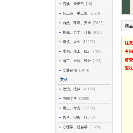
石油、天燃气
[18]
轻工业、手工业
[2523]
自然、环境、安全
[7622]
商品
机械、力学、计量
[4363]
建筑、农业
[18202]
注意
有问
水利、化工、统计
[7886]
请登
电工、金属、设计
[123]
查收
交通运输
[7974]
文科
>>
政治、法律
[46152]
中国文学
[7509]
历史、考古
[37252]
哲学、宗教
[11647]
心理学、社会学
[3825]