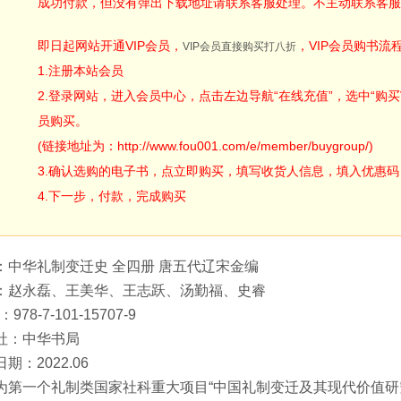
成功付款，但没有弹出下载地址请联系客服处理。不主动联系客服
即日起网站开通VIP会员，
，VIP会员购书流
VIP会员直接购买打八折
1.注册本站会员
2.登录网站，进入会员中心，点击左边导航“在线充值”，选中“购买V
员购买。
(链接地址为：http://www.fou001.com/e/member/buygroup/)
3.确认选购的电子书，点立即购买，填写收货人信息，填入优惠码：ODA
4.下一步，付款，完成购买
：中华礼制变迁史 全四册 唐五代辽宋金编
：赵永磊、王美华、王志跃、汤勤福、史睿
：978-7-101-15707-9
社：中华书局
期：2022.06
为第一个礼制类国家社科重大项目“中国礼制变迁及其现代价值研