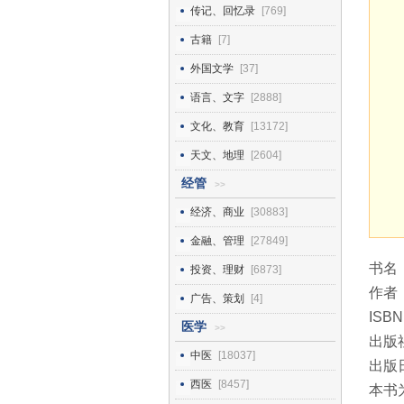
传记、回忆录
[769]
古籍
[7]
外国文学
[37]
语言、文字
[2888]
文化、教育
[13172]
天文、地理
[2604]
经管
>>
经济、商业
[30883]
金融、管理
[27849]
书名
投资、理财
[6873]
作者
广告、策划
[4]
ISBN
医学
>>
出版
中医
[18037]
出版日
西医
[8457]
本书