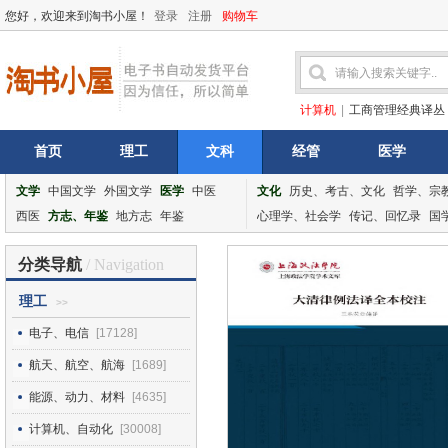
您好，欢迎来到淘书小屋！
登录
注册
购物车
计算机
|
工商管理经典译丛
首页
理工
文科
经管
医学
文学
中国文学
外国文学
医学
中医
文化
历史、考古、文化
哲学、宗
西医
方志、年鉴
地方志
年鉴
心理学、社会学
传记、回忆录
国
分类导航
/ Navigation
理工
>>
电子、电信
[17128]
航天、航空、航海
[1689]
能源、动力、材料
[4635]
计算机、自动化
[30008]