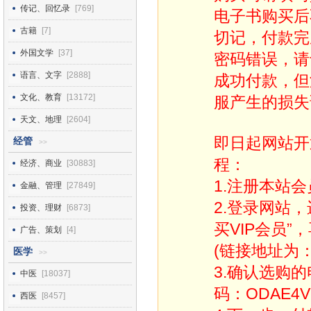
传记、回忆录
[769]
电子书购买后
古籍
[7]
切记，付款完
外国文学
[37]
密码错误，请
语言、文字
[2888]
成功付款，但
文化、教育
[13172]
服产生的损失
天文、地理
[2604]
即日起网站开
经管
>>
程：
经济、商业
[30883]
1.注册本站会
金融、管理
[27849]
2.登录网站
投资、理财
[6873]
买VIP会员”
广告、策划
[4]
(链接地址为：http
医学
>>
3.确认选购
中医
[18037]
码：ODAE4V
西医
[8457]