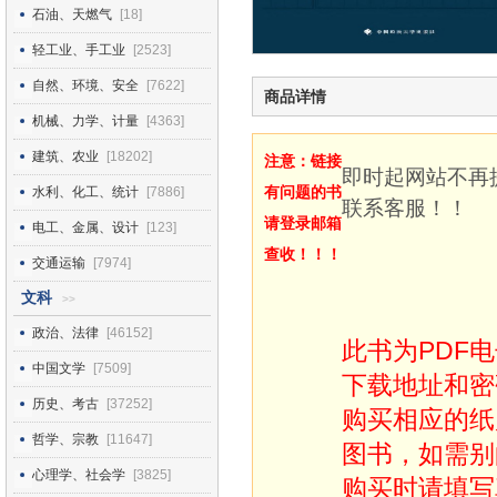
石油、天燃气
[18]
轻工业、手工业
[2523]
自然、环境、安全
[7622]
商品详情
机械、力学、计量
[4363]
建筑、农业
[18202]
注意：链接
即时起网站不再
有问题的书
水利、化工、统计
[7886]
联系客服！！
请登录邮箱
电工、金属、设计
[123]
查收！！！
交通运输
[7974]
文科
>>
政治、法律
[46152]
此书为PDF
中国文学
[7509]
下载地址和密
历史、考古
[37252]
购买相应的纸
哲学、宗教
[11647]
图书，如需别
心理学、社会学
[3825]
购买时请填写