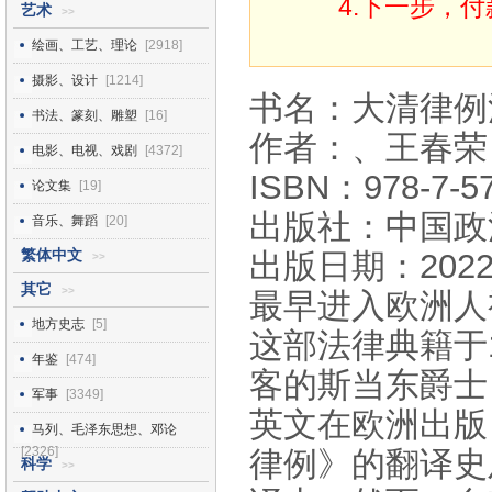
4.下一步，
艺术
>>
绘画、工艺、理论
[2918]
摄影、设计
[1214]
书名：大清律例
书法、篆刻、雕塑
[16]
作者：、王春荣
电影、电视、戏剧
[4372]
ISBN：978-7-57
论文集
[19]
出版社：中国政
音乐、舞蹈
[20]
繁体中文
出版日期：2022
>>
其它
>>
最早进入欧洲人
地方史志
[5]
这部法律典籍于
年鉴
[474]
客的斯当东爵士（Sir
军事
[3349]
英文在欧洲出版
马列、毛泽东思想、邓论
[2326]
律例》的翻译史
科学
>>