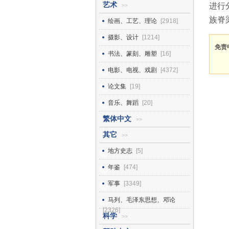
艺术
进行
>>
族脊
绘画、工艺、理论
[2918]
摄影、设计
[1214]
免责
书法、篆刻、雕塑
[16]
电影、电视、戏剧
[4372]
论文集
[19]
音乐、舞蹈
[20]
繁体中文
>>
其它
>>
地方史志
[5]
年鉴
[474]
军事
[3349]
马列、毛泽东思想、邓论
[2326]
科学
>>