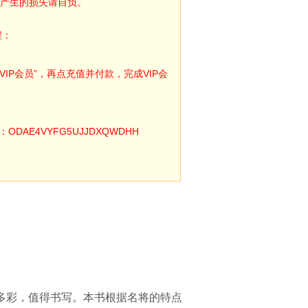
产生的损失请自负。
程：
IP会员”，再点充值并付款，完成VIP会
E4VYFG5UJJDXQWDHH
多彩，值得书写。本书根据名将的特点