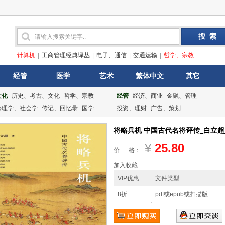
计算机
|
工商管理经典译丛
|
电子、通信
|
交通运输
|
哲学、宗教
经管
医学
艺术
繁体中文
其它
文化
历史、考古、文化
哲学、宗教
经管
经济、商业
金融、管理
心理学、社会学
传记、回忆录
国学
投资、理财
广告、策划
将略兵机 中国古代名将评传_白立超_中
¥
25.80
价 格：
加入收藏
VIP优惠
文件类型
8折
pdf或epub或扫描版