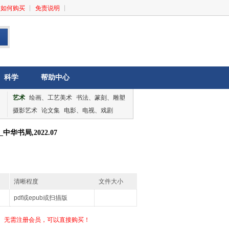
如何购买
免责说明
科学
帮助中心
艺术
绘画、工艺美术
书法、篆刻、雕塑
摄影艺术
论文集
电影、电视、戏剧
音乐、舞蹈
论文集
华书局,2022.07
清晰程度
文件大小
pdf或epub或扫描版
无需注册会员，可以直接购买！