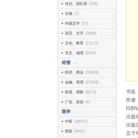
传记、回忆录
[769]
古籍
[7]
外国文学
[37]
语言、文字
[2888]
文化、教育
[13172]
天文、地理
[2604]
经管
>>
经济、商业
[30883]
金融、管理
[27849]
书名
投资、理财
[6873]
作者
广告、策划
[4]
ISBN
医学
>>
出版
中医
[18037]
出版日
西医
[8457]
五千