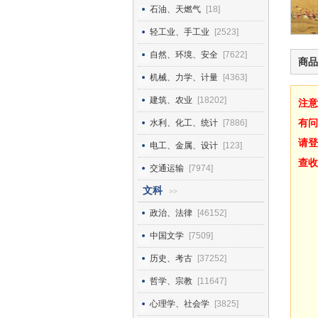
石油、天燃气
[18]
轻工业、手工业
[2523]
自然、环境、安全
[7622]
商品
机械、力学、计量
[4363]
建筑、农业
[18202]
注意
有问
水利、化工、统计
[7886]
请登
电工、金属、设计
[123]
查收
交通运输
[7974]
文科
>>
政治、法律
[46152]
中国文学
[7509]
历史、考古
[37252]
哲学、宗教
[11647]
心理学、社会学
[3825]