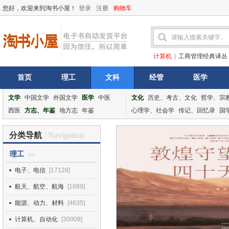
您好，欢迎来到淘书小屋！
登录
注册
购物车
计算机
|
工商管理经典译丛
首页
理工
文科
经管
医学
文学
中国文学
外国文学
医学
中医
文化
历史、考古、文化
哲学、宗
西医
方志、年鉴
地方志
年鉴
心理学、社会学
传记、回忆录
国
分类导航
/ Navigation
理工
>>
电子、电信
[17128]
航天、航空、航海
[1689]
能源、动力、材料
[4635]
计算机、自动化
[30008]