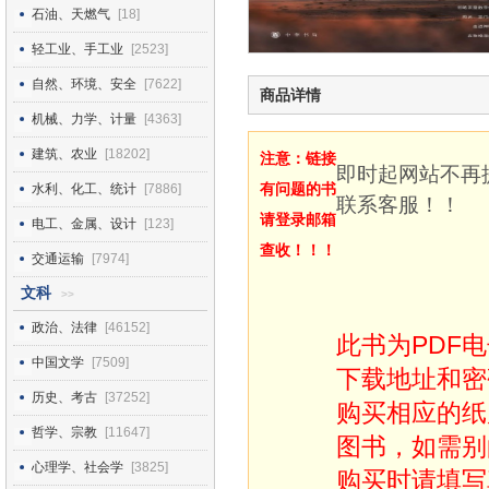
石油、天燃气
[18]
轻工业、手工业
[2523]
自然、环境、安全
[7622]
商品详情
机械、力学、计量
[4363]
建筑、农业
[18202]
注意：链接
即时起网站不再
有问题的书
水利、化工、统计
[7886]
联系客服！！
请登录邮箱
电工、金属、设计
[123]
查收！！！
交通运输
[7974]
文科
>>
政治、法律
[46152]
此书为PDF
中国文学
[7509]
下载地址和密
历史、考古
[37252]
购买相应的纸
哲学、宗教
[11647]
图书，如需别
心理学、社会学
[3825]
购买时请填写