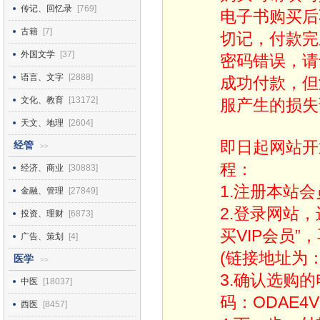
传记、回忆录
[769]
电子书购买后
古籍
[7]
切记，付款完
外国文学
[37]
密码错误，请
语言、文字
[2888]
成功付款，但
文化、教育
[13172]
服产生的损失
天文、地理
[2604]
即日起网站开
经管
>>
程：
经济、商业
[30883]
1.注册本站会
金融、管理
[27849]
2.登录网站
投资、理财
[6873]
买VIP会员”
广告、策划
[4]
(链接地址为：http
医学
>>
3.确认选购
中医
[18037]
码：ODAE4V
西医
[8457]