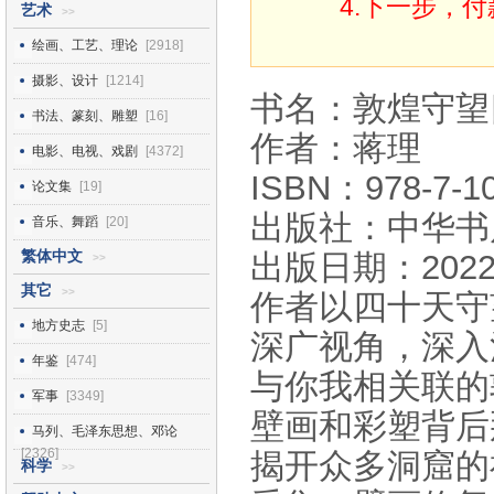
4.下一步，
艺术
>>
绘画、工艺、理论
[2918]
摄影、设计
[1214]
书名：敦煌守望
书法、篆刻、雕塑
[16]
作者：蒋理
电影、电视、戏剧
[4372]
ISBN：978-7-10
论文集
[19]
出版社：中华书
音乐、舞蹈
[20]
繁体中文
出版日期：2022
>>
其它
>>
作者以四十天守
地方史志
[5]
深广视角，深入
年鉴
[474]
与你我相关联的
军事
[3349]
壁画和彩塑背后
马列、毛泽东思想、邓论
[2326]
揭开众多洞窟的
科学
>>