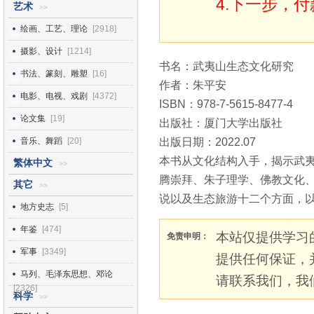
4.下一步，
艺术
>>
绘画、工艺、理论
[2918]
摄影、设计
[1214]
书名：武夷山生态文化研究
书法、篆刻、雕塑
[16]
作者：朱平安
电影、电视、戏剧
[4372]
ISBN：978-7-5615-8477-4
论文集
[19]
出版社：厦门大学出版社
音乐、舞蹈
[20]
出版日期：2022.07
本书从文化结构入手，揭示武
繁体中文
>>
腾崇拜、朱子理学、佛教文化
其它
>>
说以及生态旅游十二个方面，
地方史志
[5]
年鉴
[474]
本站仅提供学习
免责申明：
军事
[3349]
提供任何保证，
马列、毛泽东思想、邓论
请联系我们，我
[2326]
科学
>>