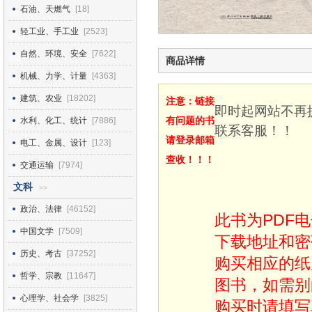
石油、天燃气
[18]
轻工业、手工业
[2523]
自然、环境、安全
[7622]
商品详情
机械、力学、计量
[4363]
建筑、农业
[18202]
注意：链接
即时起网站不再
有问题的书
水利、化工、统计
[7886]
联系客服！！
请登录邮箱
电工、金属、设计
[123]
查收！！！
交通运输
[7974]
文科
>>
政治、法律
[46152]
此书为PDF
中国文学
[7509]
下载地址和密
历史、考古
[37252]
购买相应的纸
哲学、宗教
[11647]
图书，如需别
心理学、社会学
[3825]
购买时请填写