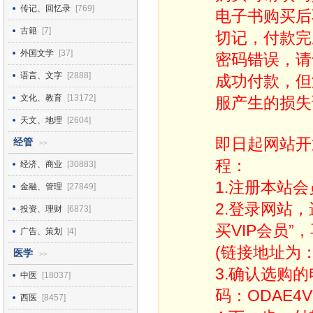
传记、回忆录
[769]
电子书购买后
古籍
[7]
切记，付款完
外国文学
[37]
密码错误，请
语言、文字
[2888]
成功付款，但
文化、教育
[13172]
服产生的损失
天文、地理
[2604]
即日起网站开
经管
>>
程：
经济、商业
[30883]
1.注册本站会
金融、管理
[27849]
2.登录网站
投资、理财
[6873]
买VIP会员”
广告、策划
[4]
(链接地址为：http
医学
>>
3.确认选购
中医
[18037]
码：ODAE4V
西医
[8457]