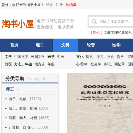
您好，欢迎来到淘书小屋！
登录
注册
购物车
计算机
|
工商管理经典译丛
首页
理工
文科
经管
医学
文学
中国文学
外国文学
医学
中医
文化
历史、考古、文化
哲学、宗
西医
方志、年鉴
地方志
年鉴
心理学、社会学
传记、回忆录
国
分类导航
/ Navigation
理工
>>
电子、电信
[17128]
航天、航空、航海
[1689]
能源、动力、材料
[4635]
计算机、自动化
[30008]