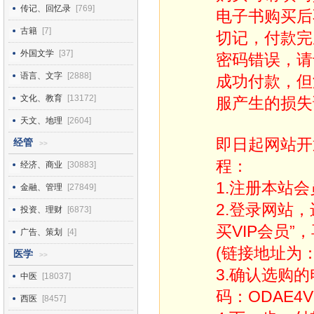
传记、回忆录
[769]
电子书购买后
古籍
[7]
切记，付款完
外国文学
[37]
密码错误，请
语言、文字
[2888]
成功付款，但
文化、教育
[13172]
服产生的损失
天文、地理
[2604]
即日起网站开
经管
>>
程：
经济、商业
[30883]
1.注册本站会
金融、管理
[27849]
2.登录网站
投资、理财
[6873]
买VIP会员”
广告、策划
[4]
(链接地址为：http
医学
>>
3.确认选购
中医
[18037]
码：ODAE4V
西医
[8457]