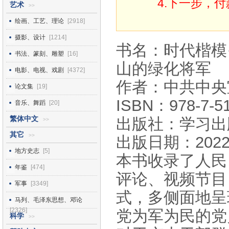
4.下一步，
艺术
>>
绘画、工艺、理论
[2918]
摄影、设计
[1214]
书名：时代楷模·
书法、篆刻、雕塑
[16]
山的绿化将军
电影、电视、戏剧
[4372]
作者：中共中央
论文集
[19]
ISBN：978-7-51
音乐、舞蹈
[20]
繁体中文
出版社：学习出
>>
其它
>>
出版日期：2022
地方史志
[5]
本书收录了人民
年鉴
[474]
评论、视频节目
军事
[3349]
式，多侧面地呈
马列、毛泽东思想、邓论
[2326]
党为军为民的党
科学
>>