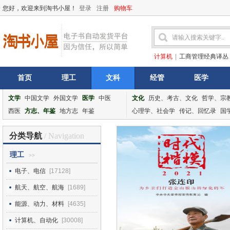
您好，欢迎来到淘书小屋！
登录
注册
购物车
计算机
|
工商管理经典译丛
首页
理工
文科
经管
医学
文学
中国文学
外国文学
医学
中医
文化
历史、考古、文化
哲学、宗
西医
方志、年鉴
地方志
年鉴
心理学、社会学
传记、回忆录
国
分类导航
/ Navigation
理工
>>
电子、电信
[17128]
航天、航空、航海
[1689]
能源、动力、材料
[4635]
计算机、自动化
[30008]