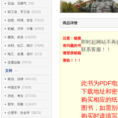
石油、天燃气
[18]
轻工业、手工业
[2523]
自然、环境、安全
[7622]
商品详情
机械、力学、计量
[4363]
建筑、农业
[18202]
注意：链接
即时起网站不再
有问题的书
水利、化工、统计
[7886]
联系客服！！
请登录邮箱
电工、金属、设计
[123]
查收！！！
交通运输
[7974]
文科
>>
政治、法律
[46152]
此书为PDF
中国文学
[7509]
下载地址和密
历史、考古
[37252]
购买相应的纸
哲学、宗教
[11647]
图书，如需别
心理学、社会学
[3825]
购买时请填写