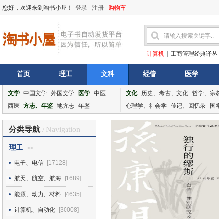
您好，欢迎来到淘书小屋！
登录
注册
购物车
计算机
|
工商管理经典译丛
首页
理工
文科
经管
医学
文学
中国文学
外国文学
医学
中医
文化
历史、考古、文化
哲学、宗
西医
方志、年鉴
地方志
年鉴
心理学、社会学
传记、回忆录
国
分类导航
/ Navigation
理工
>>
电子、电信
[17128]
航天、航空、航海
[1689]
能源、动力、材料
[4635]
计算机、自动化
[30008]