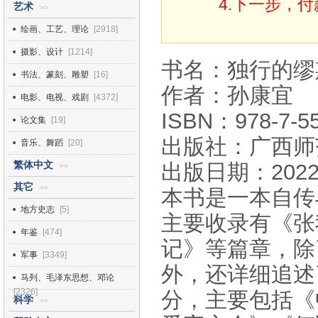
4.下一步，
艺术
>>
绘画、工艺、理论
[2918]
摄影、设计
[1214]
书名：独行的缪
书法、篆刻、雕塑
[16]
作者：孙康宜
电影、电视、戏剧
[4372]
ISBN：978-7-55
论文集
[19]
出版社：广西师
音乐、舞蹈
[20]
繁体中文
出版日期：2022
>>
其它
>>
本书是一本自传
地方史志
[5]
主要收录有《张
年鉴
[474]
记》等篇章，除
军事
[3349]
外，还详细追述
马列、毛泽东思想、邓论
[2326]
分，主要包括《
科学
>>