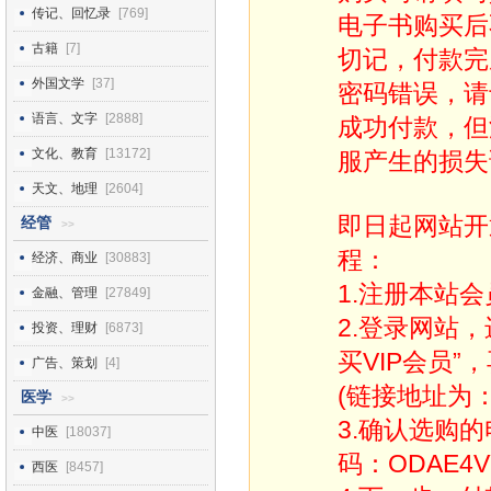
传记、回忆录
[769]
电子书购买后
古籍
[7]
切记，付款完
外国文学
[37]
密码错误，请
语言、文字
[2888]
成功付款，但
文化、教育
[13172]
服产生的损失
天文、地理
[2604]
即日起网站开
经管
>>
程：
经济、商业
[30883]
1.注册本站会
金融、管理
[27849]
2.登录网站
投资、理财
[6873]
买VIP会员”
广告、策划
[4]
(链接地址为：http
医学
>>
3.确认选购
中医
[18037]
码：ODAE4V
西医
[8457]