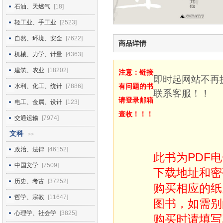
石油、天燃气
[18]
轻工业、手工业
[2523]
自然、环境、安全
[7622]
商品详情
机械、力学、计量
[4363]
建筑、农业
[18202]
注意：链接
即时起网站不再
有问题的书
水利、化工、统计
[7886]
联系客服！！
请登录邮箱
电工、金属、设计
[123]
查收！！！
交通运输
[7974]
文科
>>
政治、法律
[46152]
此书为PDF
中国文学
[7509]
下载地址和密
历史、考古
[37252]
购买相应的纸
哲学、宗教
[11647]
图书，如需别
心理学、社会学
[3825]
购买时请填写