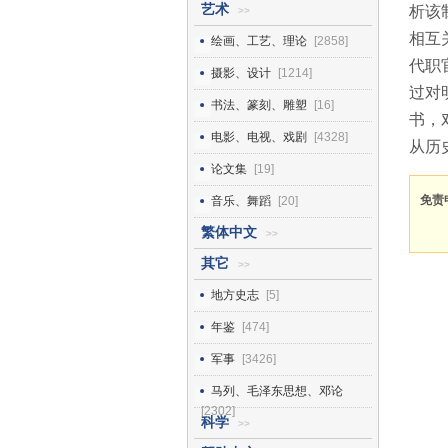
艺术
析该
>>
相互
绘画、工艺、理论
[2858]
代职
摄影、设计
[1214]
过对
书法、篆刻、雕塑
[16]
书，
电影、电视、戏剧
[4328]
从历
论文集
[19]
免责
音乐、舞蹈
[20]
繁体中文
>>
其它
>>
地方史志
[5]
年鉴
[474]
军事
[3426]
马列、毛泽东思想、邓论
[2302]
科学
>>