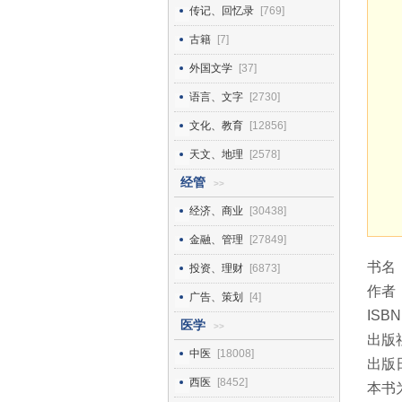
传记、回忆录
[769]
古籍
[7]
外国文学
[37]
语言、文字
[2730]
文化、教育
[12856]
天文、地理
[2578]
经管
>>
经济、商业
[30438]
金融、管理
[27849]
书名
投资、理财
[6873]
作者
广告、策划
[4]
ISBN
医学
>>
出版
中医
[18008]
出版日
西医
[8452]
本书