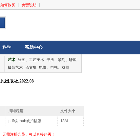
如何购买
免责说明
科学
帮助中心
艺术
绘画、工艺美术
书法、篆刻、雕塑
摄影艺术
论文集
电影、电视、戏剧
音乐、舞蹈
论文集
版社,2022.08
清晰程度
文件大小
pdf或epub或扫描版
18M
无需注册会员，可以直接购买！