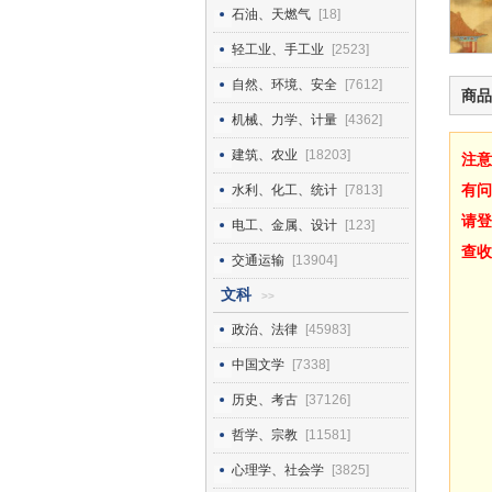
石油、天燃气
[18]
轻工业、手工业
[2523]
自然、环境、安全
[7612]
商品
机械、力学、计量
[4362]
建筑、农业
[18203]
注意
有问
水利、化工、统计
[7813]
请登
电工、金属、设计
[123]
查收
交通运输
[13904]
文科
>>
政治、法律
[45983]
中国文学
[7338]
历史、考古
[37126]
哲学、宗教
[11581]
心理学、社会学
[3825]