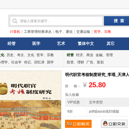
计算机
|
工商管理经典译丛
|
电子、通信
|
交通运输
|
哲学、宗教
经管
医学
艺术
繁体中文
其它
文化
历史、考古、文化
哲学、宗教
经管
经济、商业
金融、管理
心理学、社会学
传记、回忆录
国学
投资、理财
广告、策划
明代职官考核制度研究_李瑶_天津人民出
¥
25.80
价 格：
加入收藏
VIP优惠
文件类型
8折
pdf或epub或扫描版