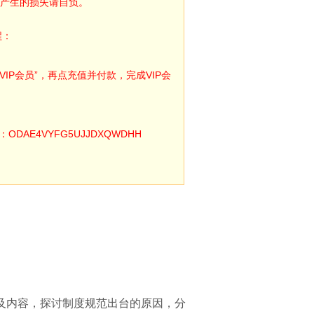
产生的损失请自负。
程：
IP会员”，再点充值并付款，完成VIP会
E4VYFG5UJJDXQWDHH
及内容，探讨制度规范出台的原因，分