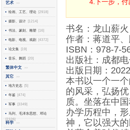
4.下一步，
艺术
>>
绘画、工艺、理论
[2918]
摄影、设计
[1214]
书名：龙山薪火
书法、篆刻、雕塑
[16]
作者：蒋道平、
电影、电视、戏剧
[4372]
ISBN：978-7-56
论文集
[19]
出版社：成都电
音乐、舞蹈
[20]
繁体中文
出版日期：2022
>>
其它
>>
本书以一个一个
地方史志
[5]
的风采，弘扬优
年鉴
[474]
质。坐落在中国
军事
[3349]
办学历程中，形
马列、毛泽东思想、邓论
[2326]
神，它以强大的
科学
>>