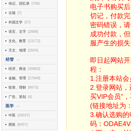
传记、回忆录
[769]
电子书购买后
古籍
[7]
切记，付款完
外国文学
[37]
密码错误，请
语言、文字
[2888]
成功付款，但
文化、教育
[13172]
服产生的损失
天文、地理
[2604]
即日起网站开
经管
>>
程：
经济、商业
[30883]
1.注册本站会
金融、管理
[27849]
2.登录网站
投资、理财
[6873]
买VIP会员”
广告、策划
[4]
(链接地址为：http
医学
>>
3.确认选购
中医
[18037]
码：ODAE4V
西医
[8457]