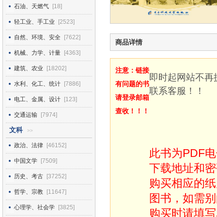
石油、天燃气
[18]
轻工业、手工业
[2523]
自然、环境、安全
[7622]
商品详情
机械、力学、计量
[4363]
建筑、农业
[18202]
注意：链接
即时起网站不再
有问题的书
水利、化工、统计
[7886]
联系客服！！
请登录邮箱
电工、金属、设计
[123]
查收！！！
交通运输
[7974]
文科
>>
政治、法律
[46152]
此书为PDF
中国文学
[7509]
下载地址和密
历史、考古
[37252]
购买相应的纸
哲学、宗教
[11647]
图书，如需别
心理学、社会学
[3825]
购买时请填写