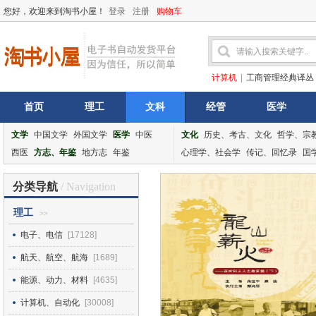
您好，欢迎来到淘书小屋！
登录
注册
购物车
计算机
|
工商管理经典译丛
首页
理工
文科
经管
医学
文学
中国文学
外国文学
医学
中医
文化
历史、考古、文化
哲学、宗
西医
方志、年鉴
地方志
年鉴
心理学、社会学
传记、回忆录
国
分类导航
/ Navigation
理工
>>
电子、电信
[17128]
航天、航空、航海
[1689]
能源、动力、材料
[4635]
计算机、自动化
[30008]