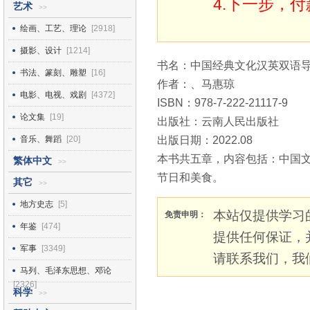
4.下一步，
艺术
>>
绘画、工艺、理论
[2918]
摄影、设计
[1214]
书名：中国经典文化汉英双语
书法、篆刻、雕塑
[16]
作者：、马惠琼
电影、电视、戏剧
[4372]
ISBN：978-7-222-21117-9
论文集
[19]
出版社：云南人民出版社
音乐、舞蹈
[20]
出版日期：2022.08
本书共五章，内容包括：中国
繁体中文
>>
节日和美食。
其它
>>
地方史志
[5]
本站仅提供学习
免责申明：
年鉴
[474]
提供任何保证，
军事
[3349]
请联系我们，我
马列、毛泽东思想、邓论
[2326]
科学
>>