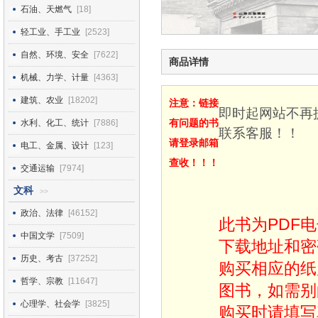
石油、天燃气
[18]
轻工业、手工业
[2523]
自然、环境、安全
[7622]
商品详情
机械、力学、计量
[4363]
建筑、农业
[18202]
注意：链接
即时起网站不再
有问题的书
水利、化工、统计
[7886]
联系客服！！
请登录邮箱
电工、金属、设计
[123]
查收！！！
交通运输
[7974]
文科
>>
政治、法律
[46152]
此书为PDF
中国文学
[7509]
下载地址和密
历史、考古
[37252]
购买相应的纸
哲学、宗教
[11647]
图书，如需别
心理学、社会学
[3825]
购买时请填写