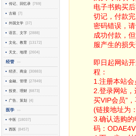
传记、回忆录
[769]
电子书购买后
古籍
[7]
切记，付款完
外国文学
[37]
密码错误，请
语言、文字
[2888]
成功付款，但
文化、教育
[13172]
服产生的损失
天文、地理
[2604]
即日起网站开
经管
>>
程：
经济、商业
[30883]
1.注册本站会
金融、管理
[27849]
2.登录网站
投资、理财
[6873]
买VIP会员”
广告、策划
[4]
(链接地址为：http
医学
>>
3.确认选购
中医
[18037]
码：ODAE4V
西医
[8457]