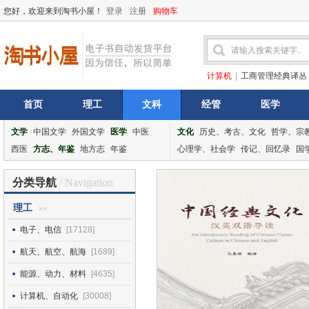
您好，欢迎来到淘书小屋！
登录
注册
购物车
计算机
|
工商管理经典译丛
首页
理工
文科
经管
医学
文学
中国文学
外国文学
医学
中医
文化
历史、考古、文化
哲学、宗
西医
方志、年鉴
地方志
年鉴
心理学、社会学
传记、回忆录
国
分类导航
/ Navigation
理工
>>
电子、电信
[17128]
航天、航空、航海
[1689]
能源、动力、材料
[4635]
计算机、自动化
[30008]