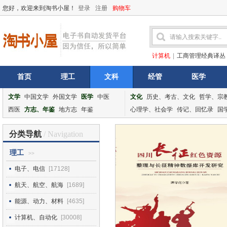
您好，欢迎来到淘书小屋！
登录
注册
购物车
计算机
|
工商管理经典译丛
首页
理工
文科
经管
医学
文学
中国文学
外国文学
医学
中医
文化
历史、考古、文化
哲学、宗
西医
方志、年鉴
地方志
年鉴
心理学、社会学
传记、回忆录
国
分类导航
/ Navigation
理工
>>
电子、电信
[17128]
航天、航空、航海
[1689]
能源、动力、材料
[4635]
计算机、自动化
[30008]