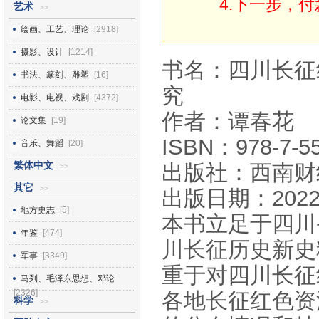
4.下一步，
艺术
>>
绘画、工艺、理论
[2918]
摄影、设计
[1214]
书名：四川长征
书法、篆刻、雕塑
[16]
究
电影、电视、戏剧
[4372]
作者：谭春花
论文集
[19]
ISBN：978-7-55
音乐、舞蹈
[20]
繁体中文
出版社：西南财
>>
其它
>>
出版日期：2022
地方史志
[5]
本书立足于四川
年鉴
[474]
川长征历史新史
军事
[3349]
重于对四川长征
马列、毛泽东思想、邓论
[2326]
各地长征红色资
科学
>>