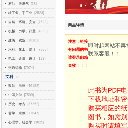
石油、天燃气
[18]
轻工业、手工业
[2523]
自然、环境、安全
[7622]
商品详情
机械、力学、计量
[4363]
建筑、农业
[18202]
注意：链接
即时起网站不再
有问题的书
水利、化工、统计
[7886]
联系客服！！
请登录邮箱
电工、金属、设计
[123]
查收！！！
交通运输
[7974]
文科
>>
政治、法律
[46152]
此书为PDF
中国文学
[7509]
下载地址和密
历史、考古
[37252]
购买相应的纸
哲学、宗教
[11647]
图书，如需别
心理学、社会学
[3825]
购买时请填写