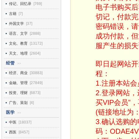
传记、回忆录
[769]
电子书购买后
古籍
[7]
切记，付款完
外国文学
[37]
密码错误，请
语言、文字
[2888]
成功付款，但
文化、教育
[13172]
服产生的损失
天文、地理
[2604]
即日起网站开
经管
>>
程：
经济、商业
[30883]
1.注册本站会
金融、管理
[27849]
2.登录网站
投资、理财
[6873]
买VIP会员”
广告、策划
[4]
(链接地址为：http
医学
>>
3.确认选购
中医
[18037]
码：ODAE4V
西医
[8457]