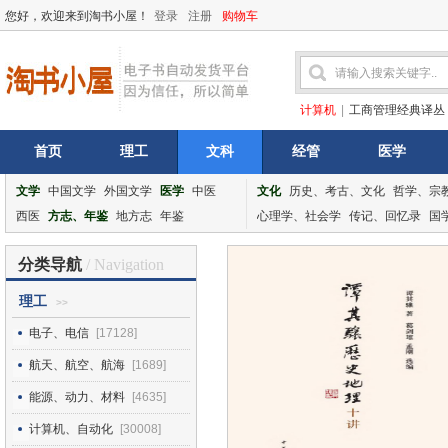
您好，欢迎来到淘书小屋！
登录
注册
购物车
计算机
|
工商管理经典译丛
首页
理工
文科
经管
医学
文学
中国文学
外国文学
医学
中医
文化
历史、考古、文化
哲学、宗
西医
方志、年鉴
地方志
年鉴
心理学、社会学
传记、回忆录
国
分类导航
/ Navigation
理工
>>
电子、电信
[17128]
航天、航空、航海
[1689]
能源、动力、材料
[4635]
计算机、自动化
[30008]