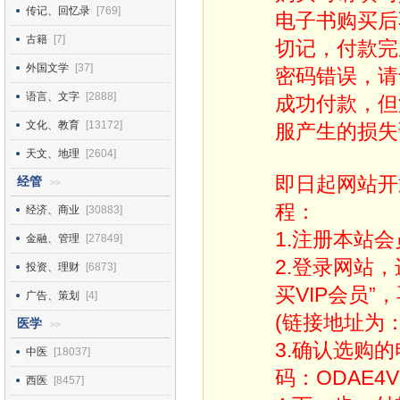
传记、回忆录
[769]
电子书购买后
古籍
[7]
切记，付款完
外国文学
[37]
密码错误，请
语言、文字
[2888]
成功付款，但
文化、教育
[13172]
服产生的损失
天文、地理
[2604]
即日起网站开
经管
>>
程：
经济、商业
[30883]
1.注册本站会
金融、管理
[27849]
2.登录网站
投资、理财
[6873]
买VIP会员”
广告、策划
[4]
(链接地址为：http
医学
>>
3.确认选购
中医
[18037]
码：ODAE4V
西医
[8457]