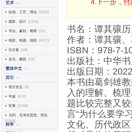
4.下一步，
艺术
>>
绘画、工艺、理论
[2918]
摄影、设计
[1214]
书名：谭其骧历
书法、篆刻、雕塑
[16]
作者：谭其骧、
电影、电视、戏剧
[4372]
ISBN：978-7-10
论文集
[19]
出版社：中华书
音乐、舞蹈
[20]
繁体中文
出版日期：2022
>>
其它
>>
本书由葛剑雄教
地方史志
[5]
入的理解、梳理
年鉴
[474]
题比较完整又较
军事
[3349]
言“为什么要学
马列、毛泽东思想、邓论
[2326]
文化、历代政区
科学
>>