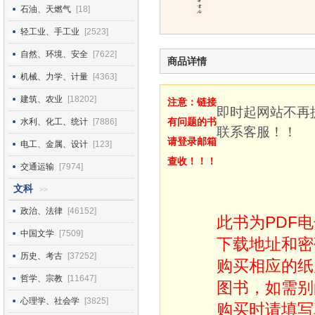
石油、天燃气
[18]
轻工业、手工业
[2523]
自然、环境、安全
[7622]
商品详情
机械、力学、计量
[4363]
建筑、农业
[18202]
注意：链接
即时起网站不再
有问题的书
水利、化工、统计
[7886]
联系客服！！
请登录邮箱
电工、金属、设计
[123]
查收！！！
交通运输
[7974]
文科
>>
政治、法律
[46152]
此书为PDF
中国文学
[7509]
下载地址和密
历史、考古
[37252]
购买相应的纸
哲学、宗教
[11647]
图书，如需别
心理学、社会学
[3825]
购买时请填写