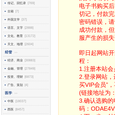
传记、回忆录
[769]
电子书购买后
古籍
[7]
切记，付款完
外国文学
[37]
密码错误，请
语言、文字
[2888]
成功付款，但
文化、教育
[13172]
服产生的损失
天文、地理
[2604]
即日起网站开
经管
>>
程：
经济、商业
[30883]
1.注册本站会
金融、管理
[27849]
2.登录网站
投资、理财
[6873]
买VIP会员”
广告、策划
[4]
(链接地址为：http
医学
>>
3.确认选购
中医
[18037]
码：ODAE4V
西医
[8457]