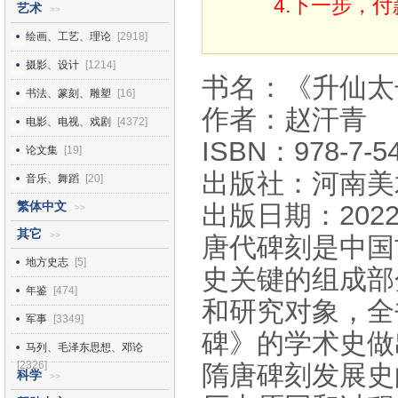
4.下一步，
艺术
>>
绘画、工艺、理论
[2918]
摄影、设计
[1214]
书名：《升仙太
书法、篆刻、雕塑
[16]
作者：赵汗青
电影、电视、戏剧
[4372]
ISBN：978-7-54
论文集
[19]
出版社：河南美
音乐、舞蹈
[20]
繁体中文
出版日期：2022
>>
其它
>>
唐代碑刻是中国
地方史志
[5]
史关键的组成部
年鉴
[474]
和研究对象，全
军事
[3349]
碑》的学术史做
马列、毛泽东思想、邓论
[2326]
隋唐碑刻发展史
科学
>>