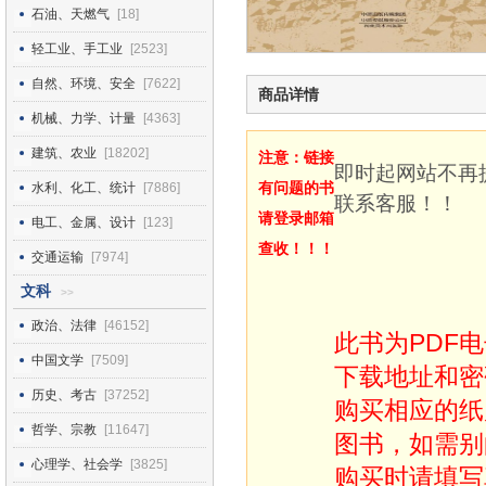
石油、天燃气
[18]
轻工业、手工业
[2523]
自然、环境、安全
[7622]
商品详情
机械、力学、计量
[4363]
建筑、农业
[18202]
注意：链接
即时起网站不再
有问题的书
水利、化工、统计
[7886]
联系客服！！
请登录邮箱
电工、金属、设计
[123]
查收！！！
交通运输
[7974]
文科
>>
政治、法律
[46152]
此书为PDF
中国文学
[7509]
下载地址和密
历史、考古
[37252]
购买相应的纸
哲学、宗教
[11647]
图书，如需别
心理学、社会学
[3825]
购买时请填写