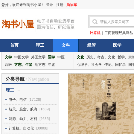
您好，欢迎来到淘书小屋！
登录
注册
购物车
计算机
|
工商管理经典译丛
首页
理工
文科
经管
医学
文学
中国文学
外国文学
医学
中医
文化
历史、考古、文化
哲学、宗
西医
方志、年鉴
地方志
年鉴
心理学、社会学
传记、回忆录
国
分类导航
/ Navigation
理工
>>
电子、电信
[17128]
航天、航空、航海
[1689]
能源、动力、材料
[4635]
计算机、自动化
[30008]